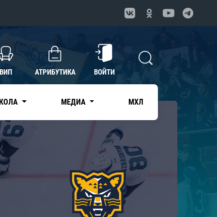
ВИП
АТРИБУТИКА
ВОЙТИ
КОЛА
МЕДИА
МХЛ