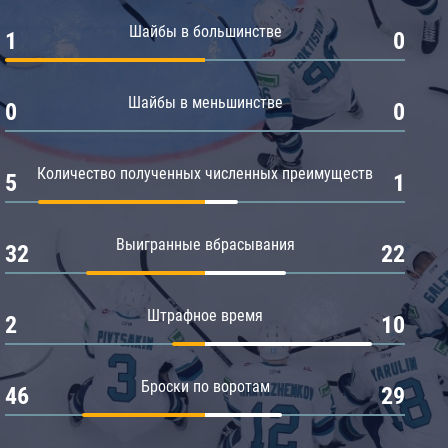
Амур
Шайбы в большинстве
1
0
Барыс
Салават Юлаев
Шайбы в меньшинстве
0
0
Сибирь
Количество полученных численных преимуществ
5
1
Выигранные вбрасывания
32
22
Штрафное время
2
10
Броски по воротам
46
29