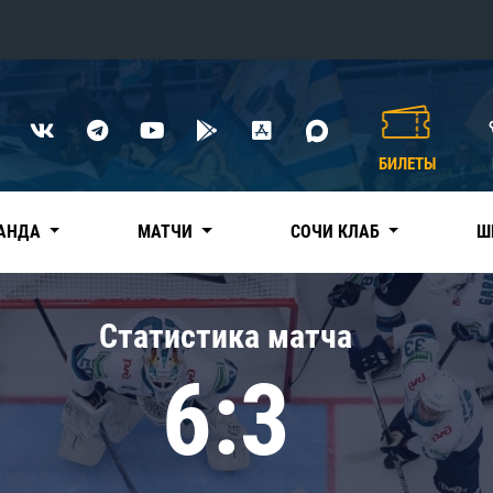
Конференция «Восток»
Дивизион Харламова
БИЛЕТЫ
Автомобилист
сляции
Ак Барс
АНДА
МАТЧИ
СОЧИ КЛАБ
Ш
Металлург Мг
Нефтехимик
 трансляции
Статистика матча
Трактор
магазин
6:3
Дивизион Чернышева
Авангард
ние КХЛ
Адмирал