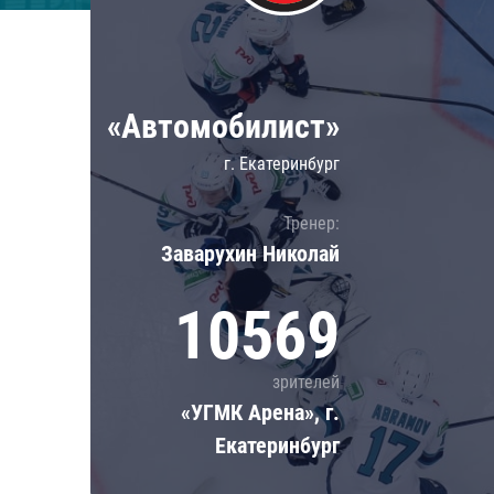
Локомотив
Северсталь
ЦСКА
«Автомобилист»
Шанхайские Драконы
г. Екатеринбург
Тренер:
Заварухин Николай
10569
зрителей
«УГМК Арена», г.
Екатеринбург