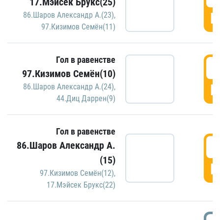
17.Мэйсек Брукс(25)
Г
86.Шаров Александр А.(23)
,
97.Кизимов Семён(11)
Гол в равенстве
2
97.Кизимов Семён(10)
Г
86.Шаров Александр А.(24)
,
44.Диц Даррен(9)
Гол в равенстве
2
86.Шаров Александр А.
(15)
Г
97.Кизимов Семён(12)
,
17.Мэйсек Брукс(22)