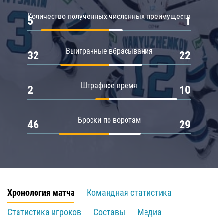
Количество полученных численных преимуществ
5
1
Выигранные вбрасывания
32
22
Штрафное время
2
10
Броски по воротам
46
29
Хронология матча
Командная статистика
Статистика игроков
Составы
Медиа