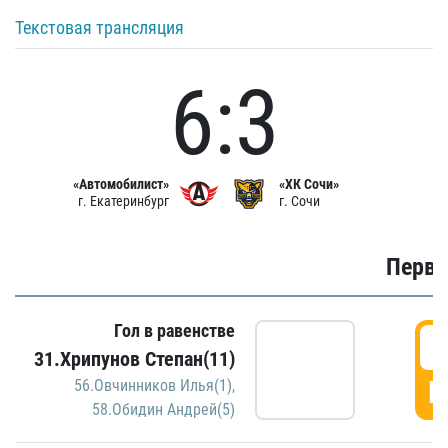
Текстовая трансляция
6:3
«Автомобилист»
«ХК Сочи»
г. Екатеринбург
г. Сочи
Первы
Гол в равенстве
0
31.Хрипунов Степан(11)
Г
56.Овчинников Илья(1)
,
58.Обидин Андрей(5)