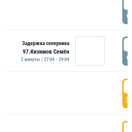
2
УД
2
Задержка соперника
97.Кизимов Семён
УД
2 минуты / 27:04 - 29:04
2
Г
2