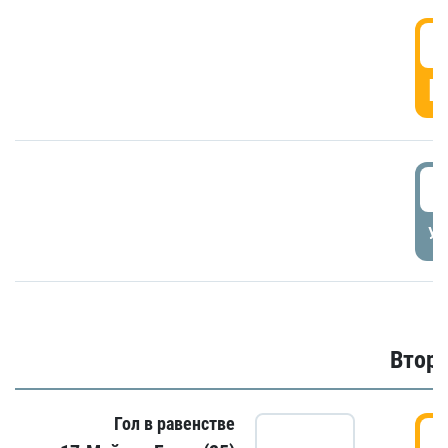
1
Г
1
УД
Второ
Гол в равенстве
2