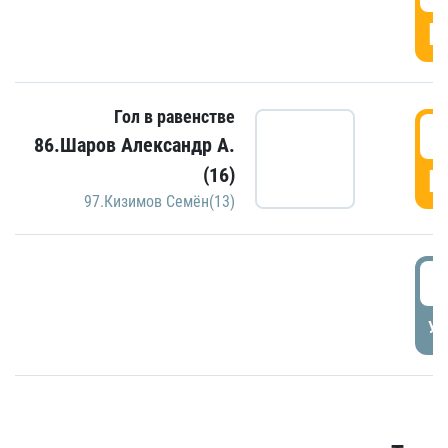
Г
Гол в равенстве
3
86.Шаров Александр А.
(16)
Г
97.Кизимов Семён(13)
3
УД