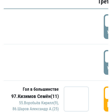
Трети
5
УД
5
УД
Гол в большинстве
5
97.Кизимов Семён(11)
Г
55.Воробьёв Кирилл(9)
,
86.Шаров Александр А.(25)