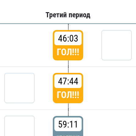
Третий период
46:03
ГОЛ!!!
47:44
ГОЛ!!!
59:11