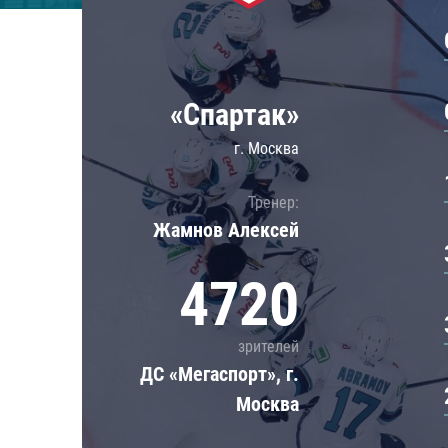
Локомотив
Северсталь
ЦСКА
«Спартак»
Шанхайские Драконы
г. Москва
Тренер:
Жамнов Алексей
4720
зрителей
ДС «Мегаспорт», г.
Москва