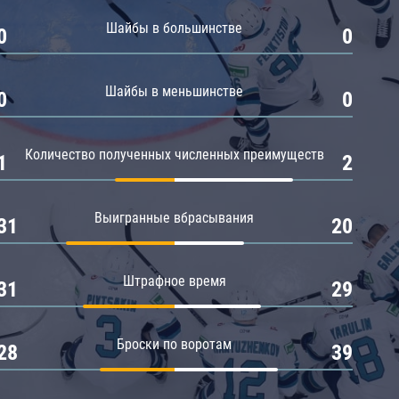
Амур
Шайбы в большинстве
0
0
Барыс
Салават Юлаев
Шайбы в меньшинстве
0
0
Сибирь
Количество полученных численных преимуществ
1
2
Выигранные вбрасывания
31
20
Штрафное время
31
29
Броски по воротам
28
39