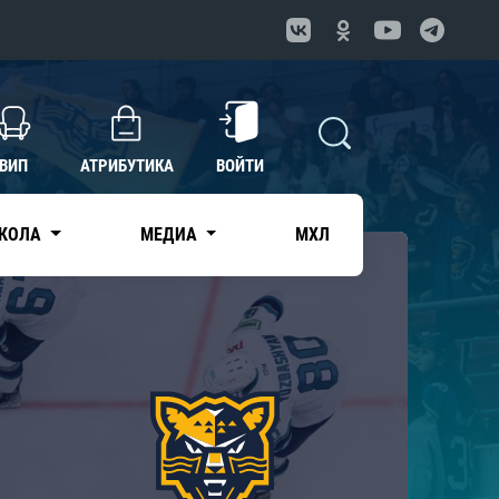
ВИП
АТРИБУТИКА
ВОЙТИ
КОЛА
МЕДИА
МХЛ