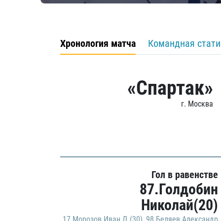
Хронология матча
Командная стати
«Спартак»
г. Москва
Гол в равенстве
87.Голдобин
Николай(20)
17.Морозов Иван Д.(30)
,
98.Беляев Александр