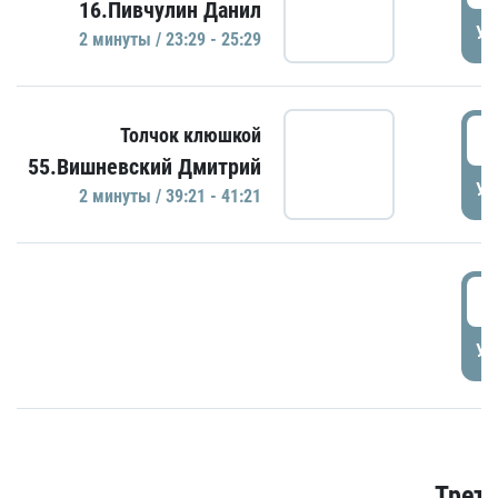
16.Пивчулин Данил
УД
2 минуты / 23:29 - 25:29
3
Толчок клюшкой
55.Вишневский Дмитрий
УД
2 минуты / 39:21 - 41:21
3
УД
Трети