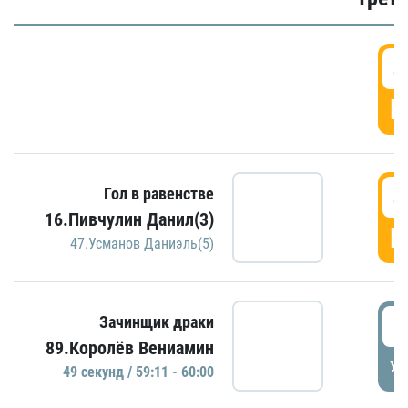
4
Г
4
Гол в равенстве
16.Пивчулин Данил(3)
Г
47.Усманов Даниэль(5)
5
Зачинщик драки
89.Королёв Вениамин
УД
49 секунд / 59:11 - 60:00