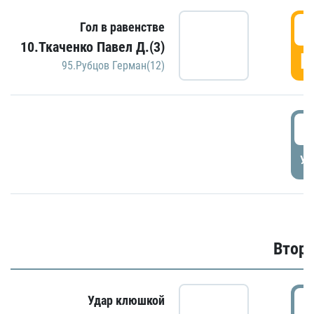
1
Гол в равенстве
10.Ткаченко Павел Д.(3)
Г
95.Рубцов Герман(12)
1
УД
Второ
2
Удар клюшкой