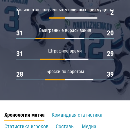
Количество полученных численных преимуществ
1
2
Выигранные вбрасывания
31
20
Штрафное время
31
29
Броски по воротам
28
39
Хронология матча
Командная статистика
Статистика игроков
Составы
Медиа