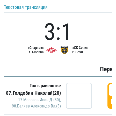
Текстовая трансляция
3:1
«Спартак»
«ХК Сочи»
г. Москва
г. Сочи
Первы
Гол в равенстве
0
87.Голдобин Николай(20)
Г
17.Морозов Иван Д.(30)
,
98.Беляев Александр Вл.(8)