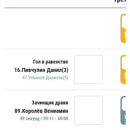
4
Г
4
Гол в равенстве
16.Пивчулин Данил(3)
Г
47.Усманов Даниэль(5)
5
Зачинщик драки
89.Королёв Вениамин
УД
49 секунд / 59:11 - 60:00