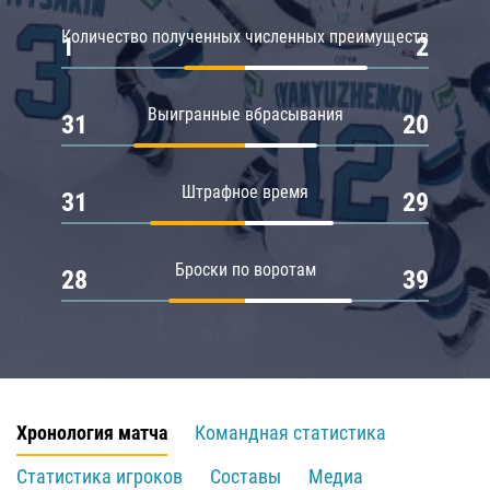
Количество полученных численных преимуществ
1
2
Выигранные вбрасывания
31
20
Штрафное время
31
29
Броски по воротам
28
39
Хронология матча
Командная статистика
Статистика игроков
Составы
Медиа