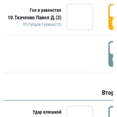
1
Гол в равенстве
10.Ткаченко Павел Д.(3)
Г
95.Рубцов Герман(12)
1
УД
Второ
2
Удар клюшкой