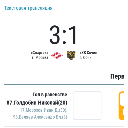
Текстовая трансляция
3:1
«Спартак»
«ХК Сочи»
г. Москва
г. Сочи
Первы
Гол в равенстве
0
87.Голдобин Николай(20)
Г
17.Морозов Иван Д.(30)
,
98.Беляев Александр Вл.(8)