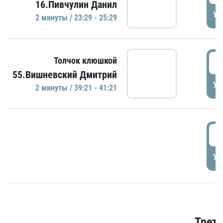
16.Пивчулин Данил
УД
2 минуты / 23:29 - 25:29
3
Толчок клюшкой
55.Вишневский Дмитрий
УД
2 минуты / 39:21 - 41:21
3
УД
Трети