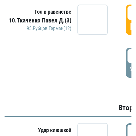
1
Гол в равенстве
10.Ткаченко Павел Д.(3)
Г
95.Рубцов Герман(12)
1
УД
Второ
2
Удар клюшкой