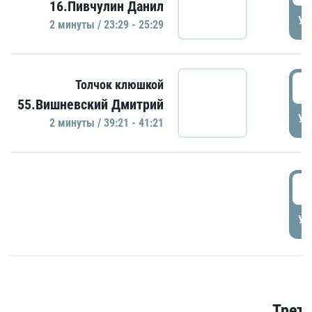
16.Пивчулин Данил
УД
2 минуты / 23:29 - 25:29
3
Толчок клюшкой
55.Вишневский Дмитрий
УД
2 минуты / 39:21 - 41:21
3
УД
Трети