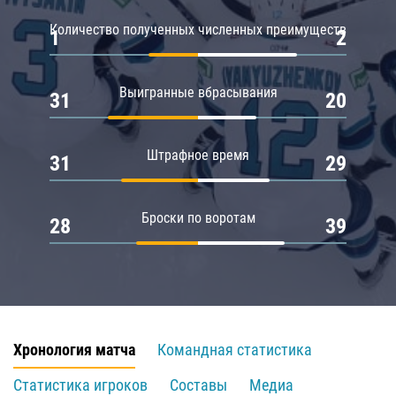
Количество полученных численных преимуществ
1
2
Выигранные вбрасывания
31
20
Штрафное время
31
29
Броски по воротам
28
39
Хронология матча
Командная статистика
Статистика игроков
Составы
Медиа