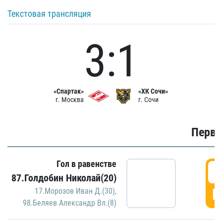
Текстовая трансляция
3:1
«Спартак»
«ХК Сочи»
г. Москва
г. Сочи
Первы
Гол в равенстве
0
87.Голдобин Николай(20)
Г
17.Морозов Иван Д.(30)
,
98.Беляев Александр Вл.(8)