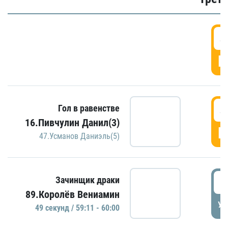
4
Г
4
Гол в равенстве
16.Пивчулин Данил(3)
Г
47.Усманов Даниэль(5)
5
Зачинщик драки
89.Королёв Вениамин
УД
49 секунд / 59:11 - 60:00