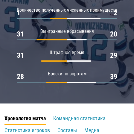
Количество полученных численных преимуществ
1
2
Выигранные вбрасывания
31
20
Штрафное время
31
29
Броски по воротам
28
39
Хронология матча
Командная статистика
Статистика игроков
Составы
Медиа