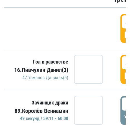
4
Г
4
Гол в равенстве
16.Пивчулин Данил(3)
Г
47.Усманов Даниэль(5)
5
Зачинщик драки
89.Королёв Вениамин
УД
49 секунд / 59:11 - 60:00