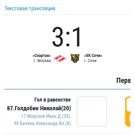
Текстовая трансляция
3:1
«Спартак»
«ХК Сочи»
г. Москва
г. Сочи
Первы
Гол в равенстве
0
87.Голдобин Николай(20)
Г
17.Морозов Иван Д.(30)
,
98.Беляев Александр Вл.(8)