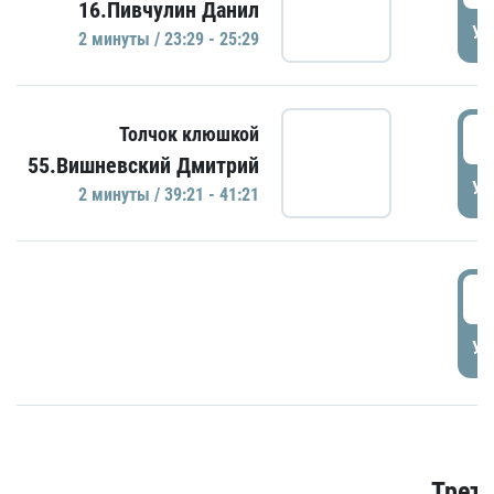
16.Пивчулин Данил
УД
2 минуты / 23:29 - 25:29
3
Толчок клюшкой
55.Вишневский Дмитрий
УД
2 минуты / 39:21 - 41:21
3
УД
Трети