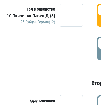
1
Гол в равенстве
10.Ткаченко Павел Д.(3)
Г
95.Рубцов Герман(12)
1
УД
Второ
2
Удар клюшкой