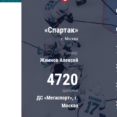
Локомотив
Северсталь
ЦСКА
«Спартак»
Шанхайские Драконы
г. Москва
Тренер:
Жамнов Алексей
4720
зрителей
ДС «Мегаспорт», г.
Москва