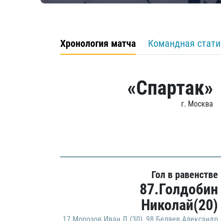
Хронология матча
Командная стати
«Спартак»
г. Москва
Гол в равенстве
87.Голдобин
Николай(20)
17.Морозов Иван Д.(30)
,
98.Беляев Александр