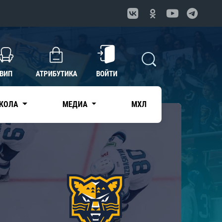
ВИП
АТРИБУТИКА
ВОЙТИ
КОЛА
МЕДИА
МХЛ