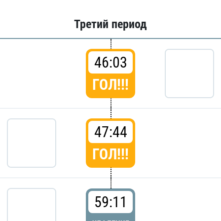
Третий период
46:03
ГОЛ!!!
47:44
ГОЛ!!!
59:11