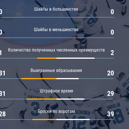
Амур
Шайбы в большинстве
0
0
Барыс
Салават Юлаев
Шайбы в меньшинстве
0
0
Сибирь
Количество полученных численных преимуществ
1
2
Выигранные вбрасывания
31
20
Штрафное время
31
29
Броски по воротам
28
39