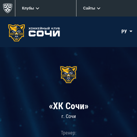
Клубы
Сайты
РУ
«ХК Сочи»
г. Сочи
Тренер: