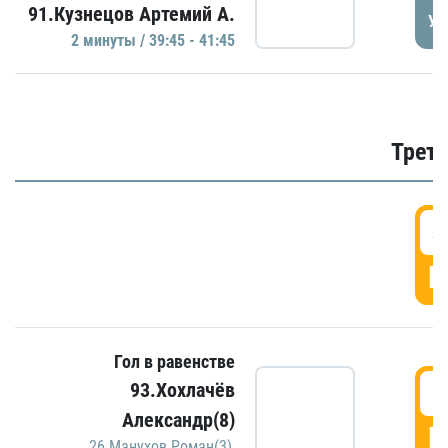
91.Кузнецов Артемий А.
УД
2 минуты / 39:45 - 41:45
Трети
4
Г
Гол в равенстве
5
93.Хохлачёв
Александр(8)
Г
26.Манухов Роман(3)
,