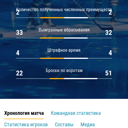
Количество полученных численных преимуществ
2
2
Выигранные вбрасывания
33
32
Штрафное время
4
4
Броски по воротам
22
51
Хронология матча
Командная статистика
Статистика игроков
Составы
Медиа