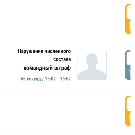
1
Г
Нарушение численного
1
состава
командный штраф
УД
55 секунд / 15:02 - 15:57
1
Г