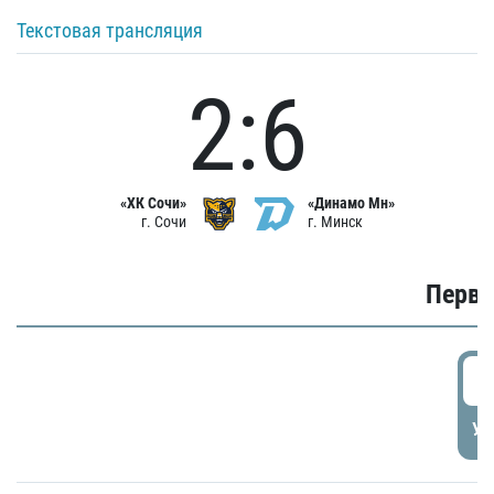
Текстовая трансляция
2:6
«ХК Сочи»
«Динамо Мн»
г. Сочи
г. Минск
Первы
0
УД