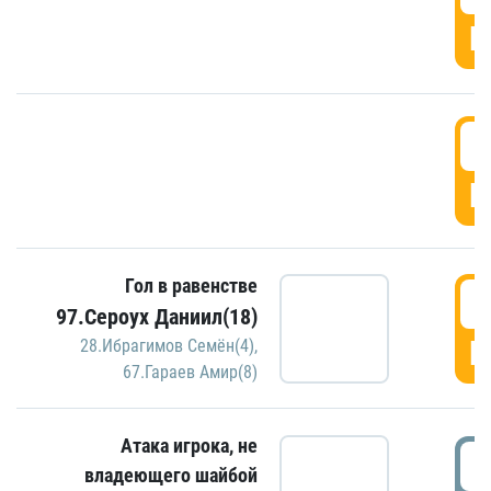
Г
2
Г
Гол в равенстве
2
97.Сероух Даниил(18)
Г
28.Ибрагимов Семён(4)
,
67.Гараев Амир(8)
Атака игрока, не
3
владеющего шайбой