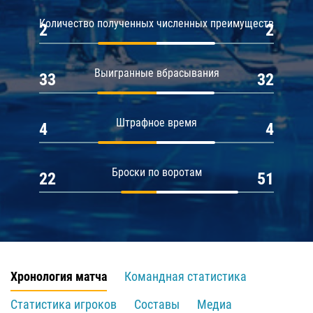
Количество полученных численных преимуществ
2
2
Выигранные вбрасывания
33
32
Штрафное время
4
4
Броски по воротам
22
51
Хронология матча
Командная статистика
Статистика игроков
Составы
Медиа