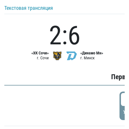
Текстовая трансляция
2:6
«ХК Сочи»
«Динамо Мн»
г. Сочи
г. Минск
Первы
0
УД