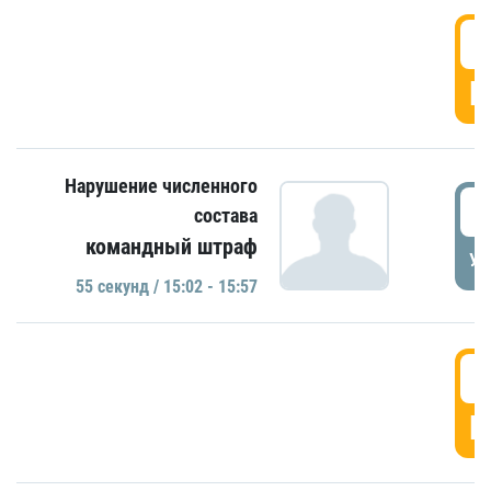
1
Г
Нарушение численного
1
состава
командный штраф
УД
55 секунд / 15:02 - 15:57
1
Г