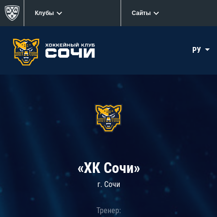
Клубы
Сайты
РУ
«ХК Сочи»
г. Сочи
Тренер: