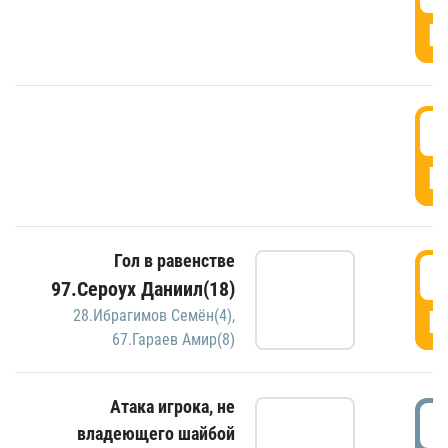
Г
2
Г
Гол в равенстве
2
97.Сероух Даниил(18)
Г
28.Ибрагимов Семён(4)
,
67.Гараев Амир(8)
Атака игрока, не
3
владеющего шайбой