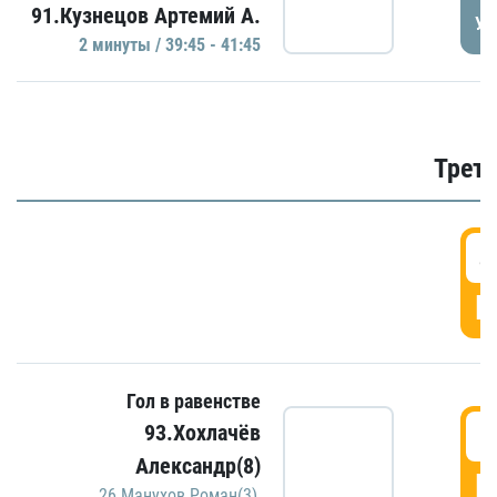
91.Кузнецов Артемий А.
УД
2 минуты / 39:45 - 41:45
Трети
4
Г
Гол в равенстве
5
93.Хохлачёв
Александр(8)
Г
26.Манухов Роман(3)
,