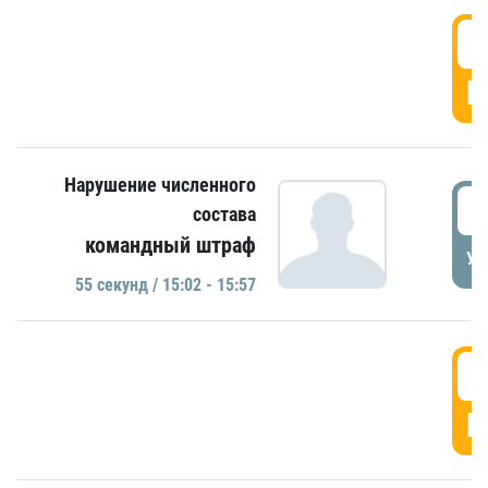
1
Г
Нарушение численного
1
состава
командный штраф
УД
55 секунд / 15:02 - 15:57
1
Г