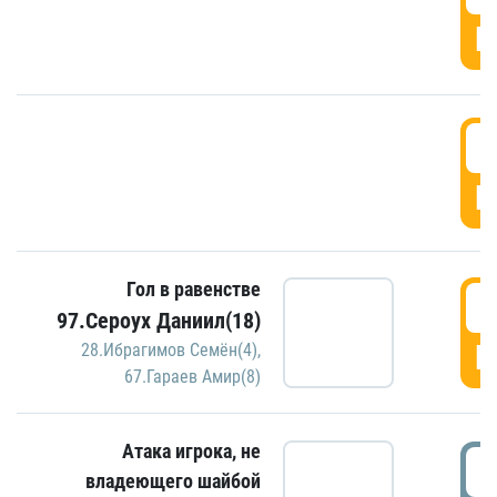
Г
2
Г
Гол в равенстве
2
97.Сероух Даниил(18)
Г
28.Ибрагимов Семён(4)
,
67.Гараев Амир(8)
Атака игрока, не
3
владеющего шайбой