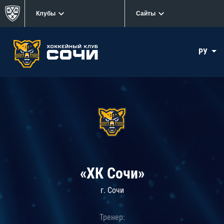
Клубы
Сайты
РУ
«ХК Сочи»
г. Сочи
Тренер: