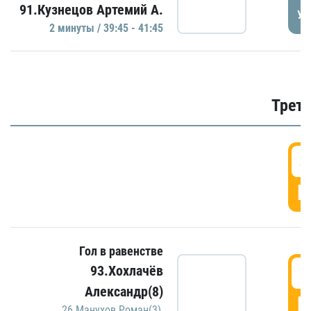
91.Кузнецов Артемий А.
УД
2 минуты / 39:45 - 41:45
Трети
4
Г
Гол в равенстве
5
93.Хохлачёв
Александр(8)
Г
26.Манухов Роман(3)
,