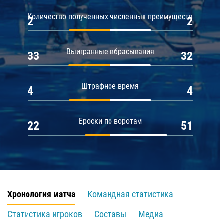
Количество полученных численных преимуществ
2
2
Выигранные вбрасывания
33
32
Штрафное время
4
4
Броски по воротам
22
51
Хронология матча
Командная статистика
Статистика игроков
Составы
Медиа