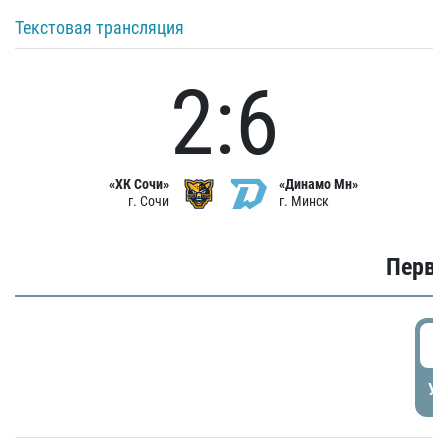
Текстовая трансляция
2:6
«ХК Сочи»
«Динамо Мн»
г. Сочи
г. Минск
Первы
0
УД