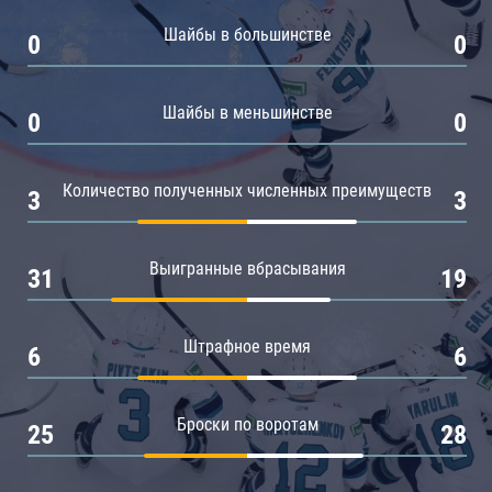
Амур
Шайбы в большинстве
0
0
Барыс
Салават Юлаев
Шайбы в меньшинстве
0
0
Сибирь
Количество полученных численных преимуществ
3
3
Выигранные вбрасывания
31
19
Штрафное время
6
6
Броски по воротам
25
28