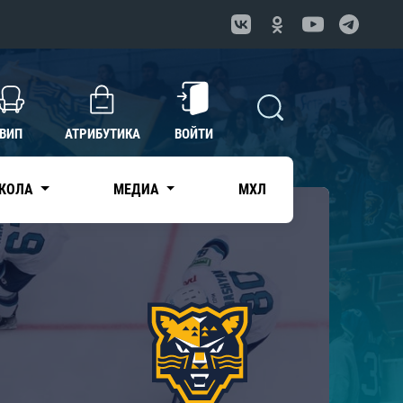
ВИП
АТРИБУТИКА
ВОЙТИ
КОЛА
МЕДИА
МХЛ