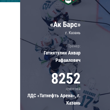
Локомотив
Северсталь
ЦСКА
«Ак Барс»
Шанхайские Драконы
г. Казань
Тренер:
Гатиятулин Анвар
Рафаилович
8252
зрителей
ЛДС «Татнефть Арена», г.
Казань