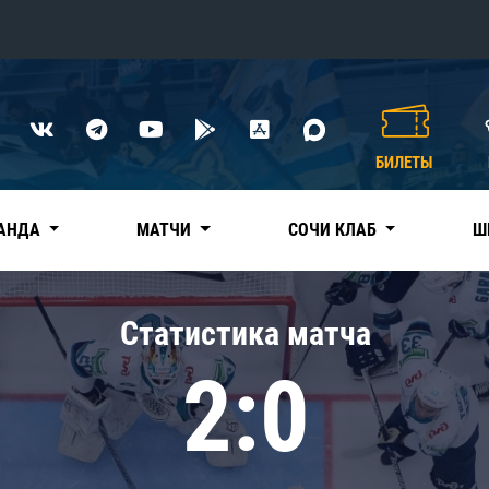
Конференция «Восток»
Дивизион Харламова
БИЛЕТЫ
Автомобилист
сляции
Ак Барс
АНДА
МАТЧИ
СОЧИ КЛАБ
Ш
Металлург Мг
Нефтехимик
 трансляции
Статистика матча
Трактор
магазин
2:0
Дивизион Чернышева
Авангард
ние КХЛ
Адмирал