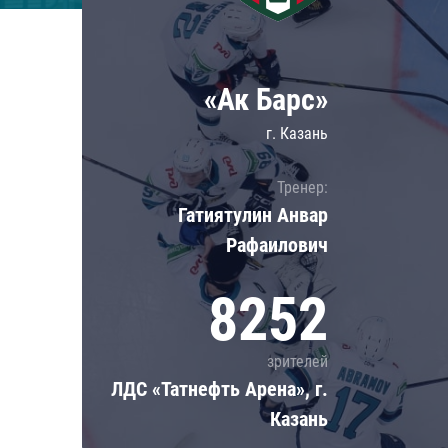
Локомотив
Северсталь
ЦСКА
«Ак Барс»
Шанхайские Драконы
г. Казань
Тренер:
Гатиятулин Анвар
Рафаилович
8252
зрителей
ЛДС «Татнефть Арена», г.
Казань