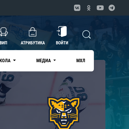
ВИП
АТРИБУТИКА
ВОЙТИ
КОЛА
МЕДИА
МХЛ