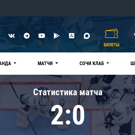
Конференция «Восток»
Дивизион Харламова
БИЛЕТЫ
Автомобилист
сляции
Ак Барс
АНДА
МАТЧИ
СОЧИ КЛАБ
Ш
Металлург Мг
Нефтехимик
 трансляции
Статистика матча
Трактор
магазин
2:0
Дивизион Чернышева
Авангард
ние КХЛ
Адмирал