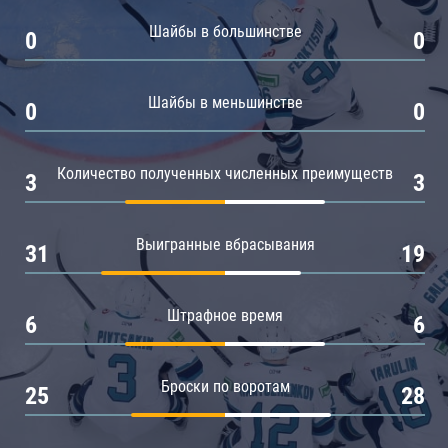
Амур
Шайбы в большинстве
0
0
Барыс
Салават Юлаев
Шайбы в меньшинстве
0
0
Сибирь
Количество полученных численных преимуществ
3
3
Выигранные вбрасывания
31
19
Штрафное время
6
6
Броски по воротам
25
28