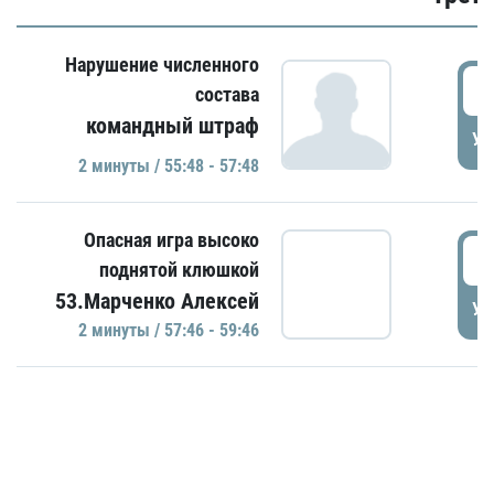
Нарушение численного
5
состава
командный штраф
УД
2 минуты / 55:48 - 57:48
Опасная игра высоко
5
поднятой клюшкой
53.Марченко Алексей
УД
2 минуты / 57:46 - 59:46