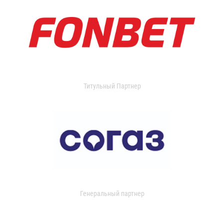
Титульный Партнер
Генеральный партнер