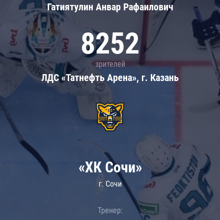
Гатиятулин Анвар Рафаилович
8252
зрителей
ЛДС «Татнефть Арена», г. Казань
«ХК Сочи»
г. Сочи
Тренер: