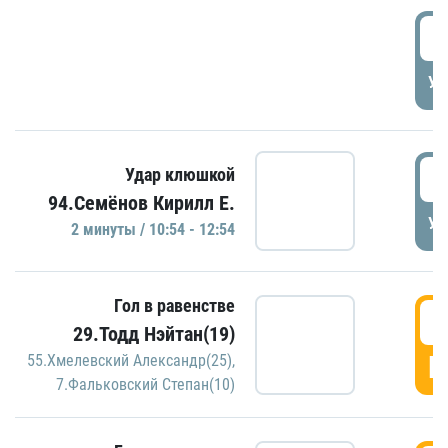
0
УД
1
Удар клюшкой
94.Семёнов Кирилл Е.
УД
2 минуты / 10:54 - 12:54
Гол в равенстве
1
29.Тодд Нэйтан(19)
Г
55.Хмелевский Александр(25)
,
7.Фальковский Степан(10)