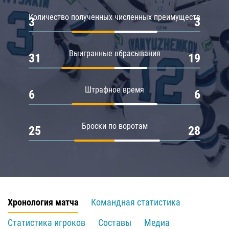
Количество полученных численных преимуществ
3
3
Выигранные вбрасывания
31
19
Штрафное время
6
6
Броски по воротам
25
28
Хронология матча
Командная статистика
Статистика игроков
Составы
Медиа