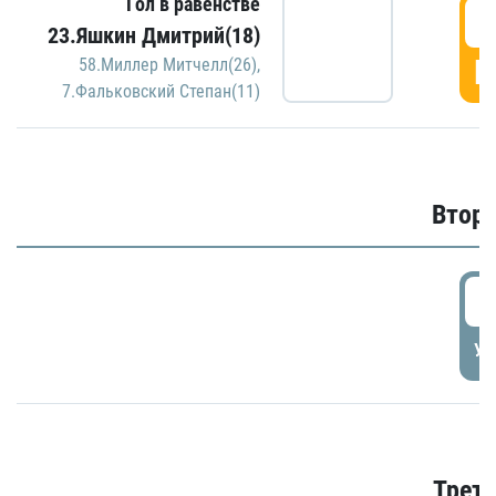
Гол в равенстве
1
23.Яшкин Дмитрий(18)
Г
58.Миллер Митчелл(26)
,
7.Фальковский Степан(11)
Второ
2
УД
Трети