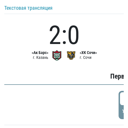
Текстовая трансляция
2:0
«Ак Барс»
«ХК Сочи»
г. Казань
г. Сочи
Первы
0
УД