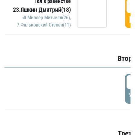
Гол в равенстве
1
23.Яшкин Дмитрий(18)
Г
58.Миллер Митчелл(26)
,
7.Фальковский Степан(11)
Второ
2
УД
Трети