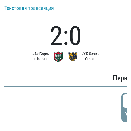
Текстовая трансляция
2:0
«Ак Барс»
«ХК Сочи»
г. Казань
г. Сочи
Первы
0
УД