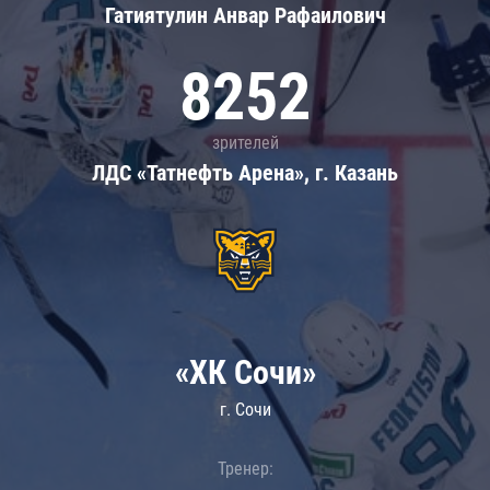
Гатиятулин Анвар Рафаилович
8252
зрителей
ЛДС «Татнефть Арена», г. Казань
«ХК Сочи»
г. Сочи
Тренер: