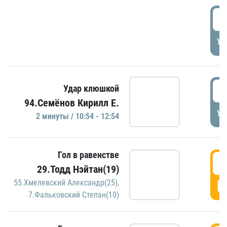
0
УД
1
Удар клюшкой
94.Семёнов Кирилл Е.
УД
2 минуты / 10:54 - 12:54
Гол в равенстве
1
29.Тодд Нэйтан(19)
Г
55.Хмелевский Александр(25)
,
7.Фальковский Степан(10)