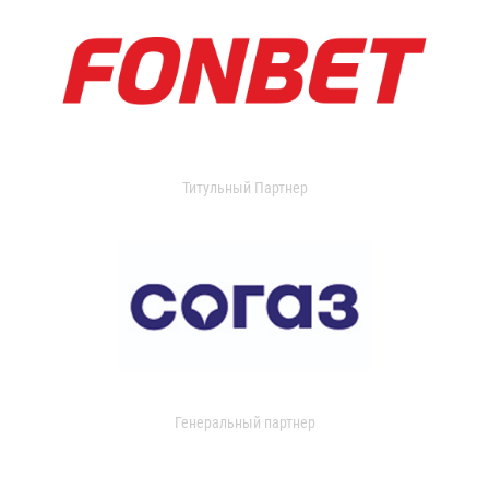
Титульный Партнер
Генеральный партнер