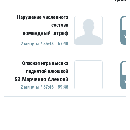
Нарушение численного
5
состава
командный штраф
УД
2 минуты / 55:48 - 57:48
Опасная игра высоко
5
поднятой клюшкой
53.Марченко Алексей
УД
2 минуты / 57:46 - 59:46