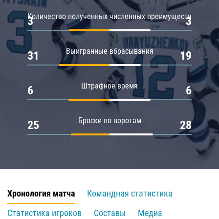
Количество полученных численных преимуществ
3
3
Выигранные вбрасывания
31
19
Штрафное время
6
6
Броски по воротам
25
28
Хронология матча
Командная статистика
Статистика игроков
Составы
Медиа