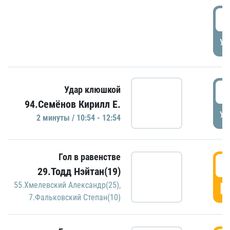
0
УД
1
Удар клюшкой
94.Семёнов Кирилл Е.
УД
2 минуты / 10:54 - 12:54
Гол в равенстве
1
29.Тодд Нэйтан(19)
Г
55.Хмелевский Александр(25)
,
7.Фальковский Степан(10)