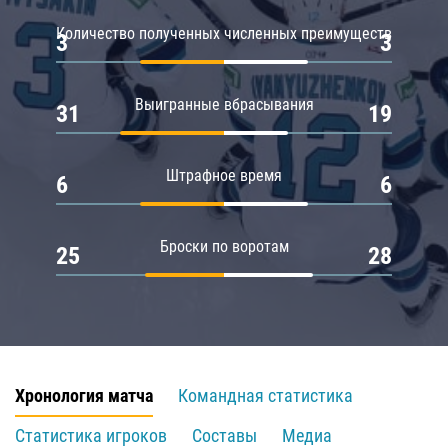
Количество полученных численных преимуществ
3
3
Выигранные вбрасывания
31
19
Штрафное время
6
6
Броски по воротам
25
28
Хронология матча
Командная статистика
Статистика игроков
Составы
Медиа