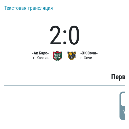
Текстовая трансляция
2:0
«Ак Барс»
«ХК Сочи»
г. Казань
г. Сочи
Первы
0
УД