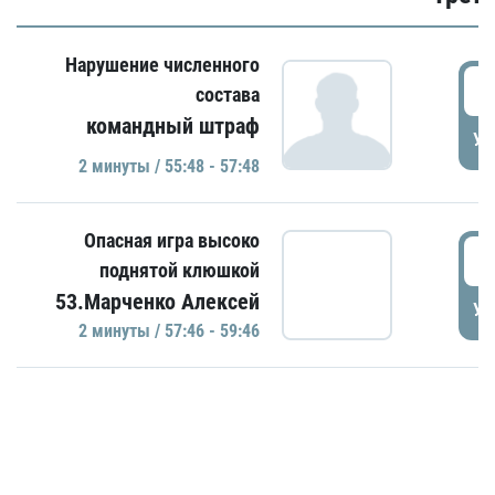
Нарушение численного
5
состава
командный штраф
УД
2 минуты / 55:48 - 57:48
Опасная игра высоко
5
поднятой клюшкой
53.Марченко Алексей
УД
2 минуты / 57:46 - 59:46