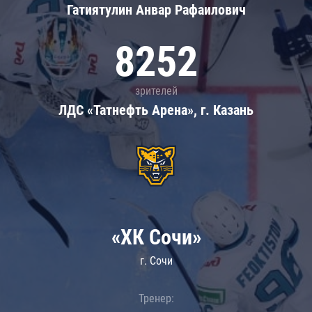
Гатиятулин Анвар Рафаилович
8252
зрителей
ЛДС «Татнефть Арена», г. Казань
«ХК Сочи»
г. Сочи
Тренер: