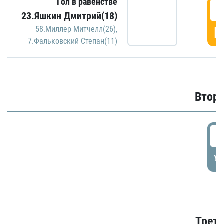
Гол в равенстве
1
23.Яшкин Дмитрий(18)
Г
58.Миллер Митчелл(26)
,
7.Фальковский Степан(11)
Второ
2
УД
Трети