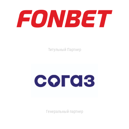
Титульный Партнер
Генеральный партнер