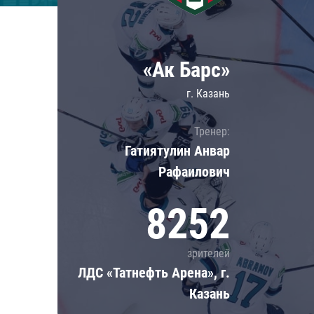
Локомотив
Северсталь
ЦСКА
«Ак Барс»
Шанхайские Драконы
г. Казань
Тренер:
Гатиятулин Анвар
Рафаилович
8252
зрителей
ЛДС «Татнефть Арена», г.
Казань