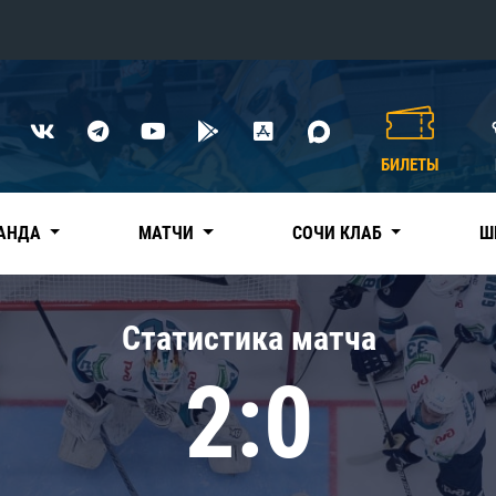
Конференция «Восток»
Дивизион Харламова
БИЛЕТЫ
Автомобилист
сляции
Ак Барс
АНДА
МАТЧИ
СОЧИ КЛАБ
Ш
Металлург Мг
Нефтехимик
 трансляции
Статистика матча
Трактор
магазин
2:0
Дивизион Чернышева
Авангард
ние КХЛ
Адмирал