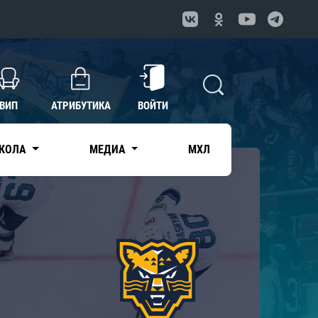
ВИП
АТРИБУТИКА
ВОЙТИ
КОЛА
МЕДИА
МХЛ