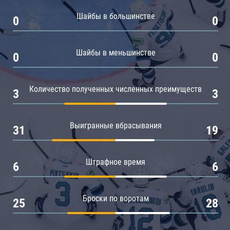
Амур
Шайбы в большинстве
0
0
Барыс
Салават Юлаев
Шайбы в меньшинстве
0
0
Сибирь
Количество полученных численных преимуществ
3
3
Выигранные вбрасывания
31
19
Штрафное время
6
6
Броски по воротам
25
28