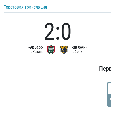
Текстовая трансляция
2:0
«Ак Барс»
«ХК Сочи»
г. Казань
г. Сочи
Первы
0
УД