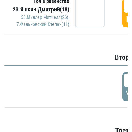
Гол в равенстве
1
23.Яшкин Дмитрий(18)
Г
58.Миллер Митчелл(26)
,
7.Фальковский Степан(11)
Второ
2
УД
Трети