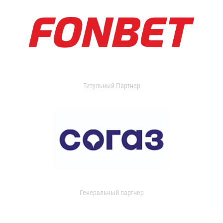
Титульный Партнер
Генеральный партнер