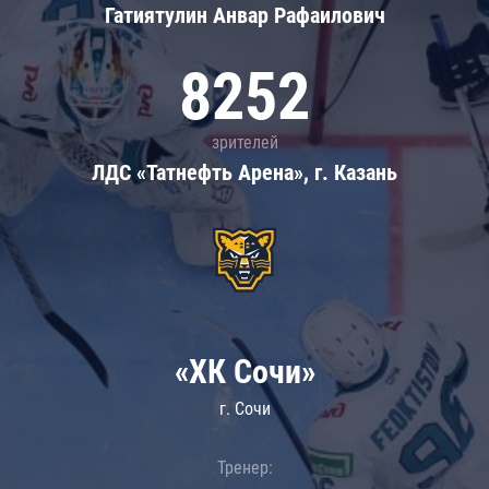
Гатиятулин Анвар Рафаилович
8252
зрителей
ЛДС «Татнефть Арена», г. Казань
«ХК Сочи»
г. Сочи
Тренер: