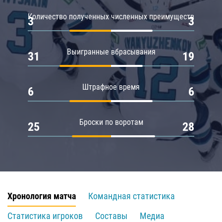
Количество полученных численных преимуществ
3
3
Выигранные вбрасывания
31
19
Штрафное время
6
6
Броски по воротам
25
28
Хронология матча
Командная статистика
Статистика игроков
Составы
Медиа