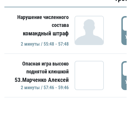
Нарушение численного
5
состава
командный штраф
УД
2 минуты / 55:48 - 57:48
Опасная игра высоко
5
поднятой клюшкой
53.Марченко Алексей
УД
2 минуты / 57:46 - 59:46