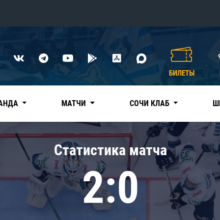
Конференция «Восток»
Дивизион Харламова
БИЛЕТЫ
Автомобилист
сляции
Ак Барс
АНДА
МАТЧИ
СОЧИ КЛАБ
Ш
Металлург Мг
Нефтехимик
 трансляции
Статистика матча
Трактор
магазин
2:0
Дивизион Чернышева
Авангард
ние КХЛ
Адмирал