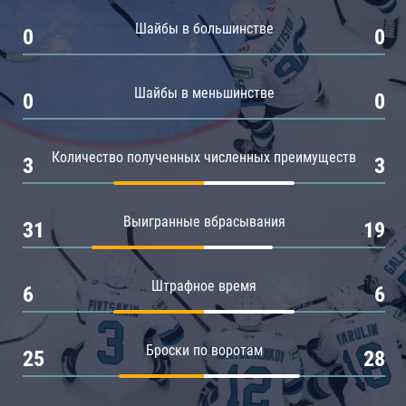
Амур
Шайбы в большинстве
0
0
Барыс
Салават Юлаев
Шайбы в меньшинстве
0
0
Сибирь
Количество полученных численных преимуществ
3
3
Выигранные вбрасывания
31
19
Штрафное время
6
6
Броски по воротам
25
28