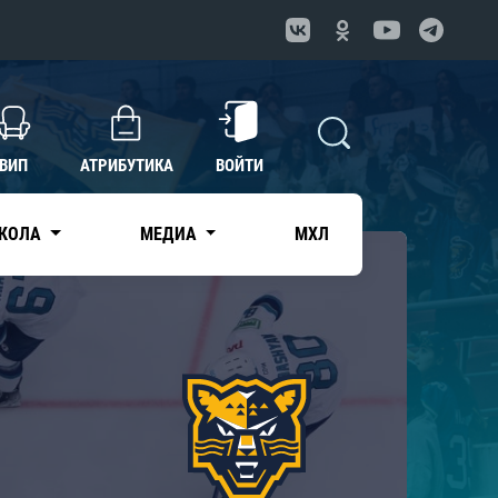
ВИП
АТРИБУТИКА
ВОЙТИ
КОЛА
МЕДИА
МХЛ