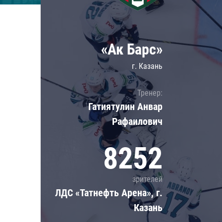
Локомотив
Северсталь
ЦСКА
«Ак Барс»
Шанхайские Драконы
г. Казань
Тренер:
Гатиятулин Анвар
Рафаилович
8252
зрителей
ЛДС «Татнефть Арена», г.
Казань