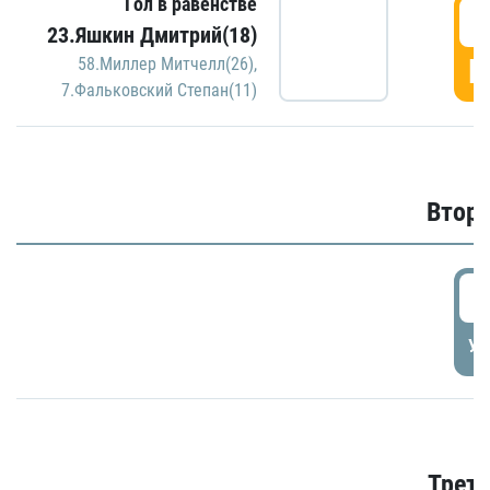
Гол в равенстве
1
23.Яшкин Дмитрий(18)
Г
58.Миллер Митчелл(26)
,
7.Фальковский Степан(11)
Второ
2
УД
Трети