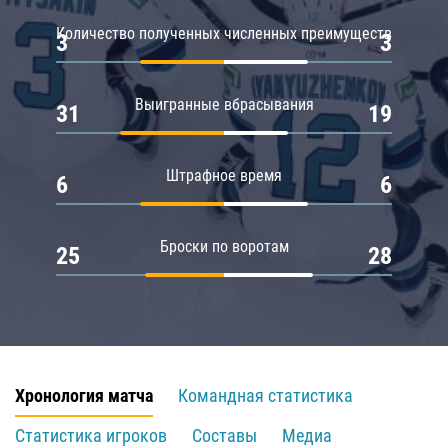
Количество полученных численных преимуществ
3
3
Выигранные вбрасывания
31
19
Штрафное время
6
6
Броски по воротам
25
28
Хронология матча
Командная статистика
Статистика игроков
Составы
Медиа