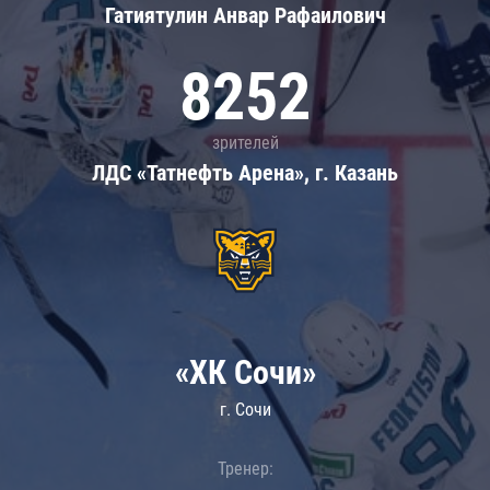
Гатиятулин Анвар Рафаилович
8252
зрителей
ЛДС «Татнефть Арена», г. Казань
«ХК Сочи»
г. Сочи
Тренер: