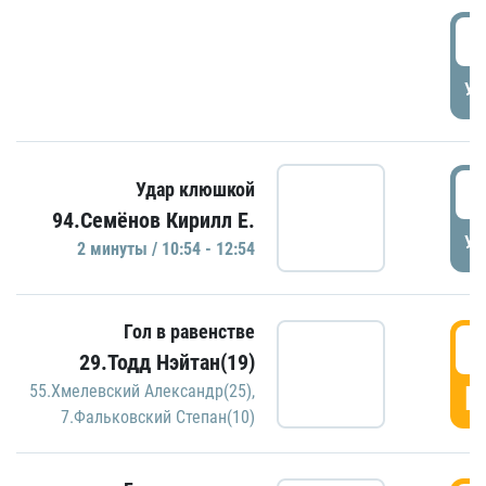
0
УД
1
Удар клюшкой
94.Семёнов Кирилл Е.
УД
2 минуты / 10:54 - 12:54
Гол в равенстве
1
29.Тодд Нэйтан(19)
Г
55.Хмелевский Александр(25)
,
7.Фальковский Степан(10)