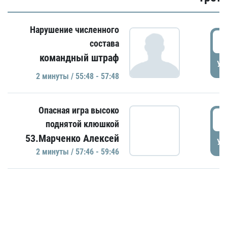
Нарушение численного
5
состава
командный штраф
УД
2 минуты / 55:48 - 57:48
Опасная игра высоко
5
поднятой клюшкой
53.Марченко Алексей
УД
2 минуты / 57:46 - 59:46