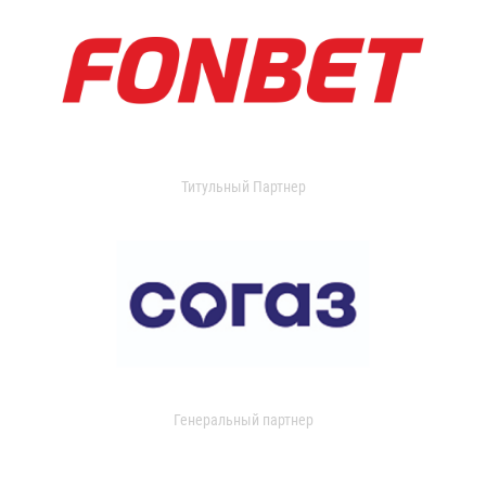
Титульный Партнер
Генеральный партнер