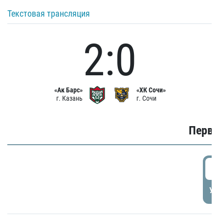
Текстовая трансляция
2:0
«Ак Барс»
«ХК Сочи»
г. Казань
г. Сочи
Первы
0
УД