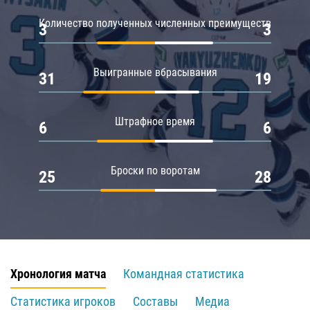
Количество полученных численных преимуществ
3
3
Выигранные вбрасывания
31
19
Штрафное время
6
6
Броски по воротам
25
28
Хронология матча
Командная статистика
Статистика игроков
Составы
Медиа