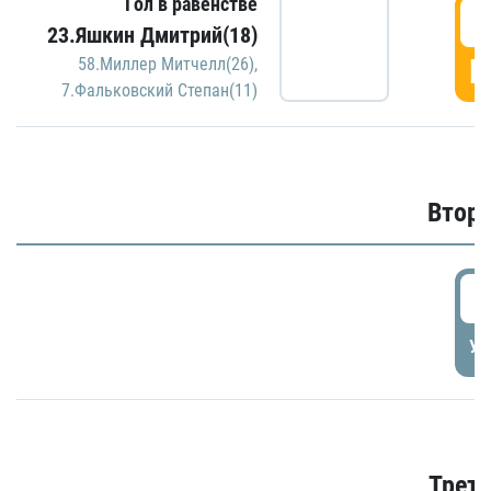
Гол в равенстве
1
23.Яшкин Дмитрий(18)
Г
58.Миллер Митчелл(26)
,
7.Фальковский Степан(11)
Второ
2
УД
Трети