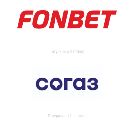
Титульный Партнер
Генеральный партнер