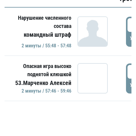
Нарушение численного
5
состава
командный штраф
УД
2 минуты / 55:48 - 57:48
Опасная игра высоко
5
поднятой клюшкой
53.Марченко Алексей
УД
2 минуты / 57:46 - 59:46