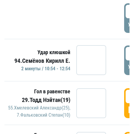
0
УД
1
Удар клюшкой
94.Семёнов Кирилл Е.
УД
2 минуты / 10:54 - 12:54
Гол в равенстве
1
29.Тодд Нэйтан(19)
Г
55.Хмелевский Александр(25)
,
7.Фальковский Степан(10)