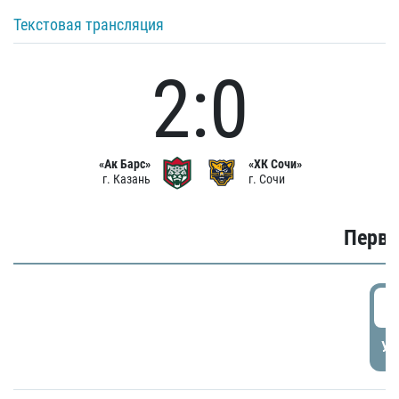
Текстовая трансляция
2:0
«Ак Барс»
«ХК Сочи»
г. Казань
г. Сочи
Первы
0
УД