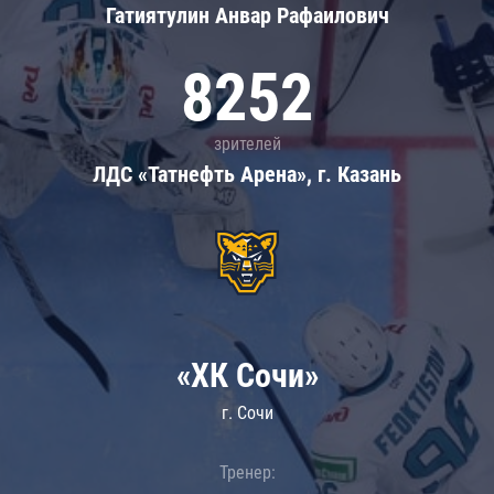
Гатиятулин Анвар Рафаилович
8252
зрителей
ЛДС «Татнефть Арена», г. Казань
«ХК Сочи»
г. Сочи
Тренер: