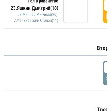
Гол в равенстве
1
23.Яшкин Дмитрий(18)
Г
58.Миллер Митчелл(26)
,
7.Фальковский Степан(11)
Второ
2
УД
Трети