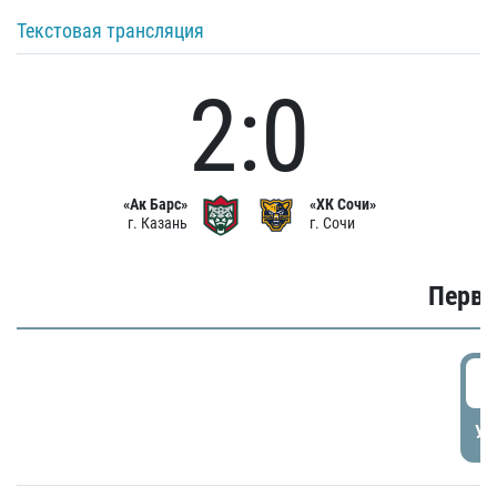
Текстовая трансляция
2:0
«Ак Барс»
«ХК Сочи»
г. Казань
г. Сочи
Первы
0
УД