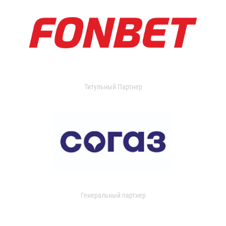
Титульный Партнер
Генеральный партнер