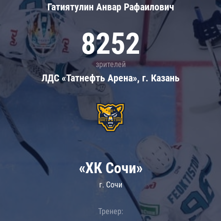
Гатиятулин Анвар Рафаилович
8252
зрителей
ЛДС «Татнефть Арена», г. Казань
«ХК Сочи»
г. Сочи
Тренер: