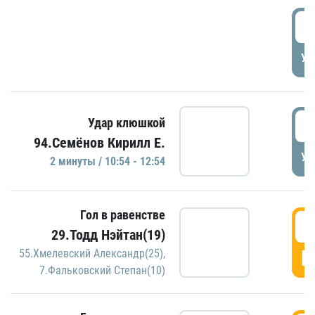
0
УД
1
Удар клюшкой
94.Семёнов Кирилл Е.
УД
2 минуты / 10:54 - 12:54
Гол в равенстве
1
29.Тодд Нэйтан(19)
Г
55.Хмелевский Александр(25)
,
7.Фальковский Степан(10)