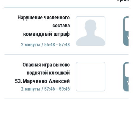
Нарушение численного
5
состава
командный штраф
УД
2 минуты / 55:48 - 57:48
Опасная игра высоко
5
поднятой клюшкой
53.Марченко Алексей
УД
2 минуты / 57:46 - 59:46