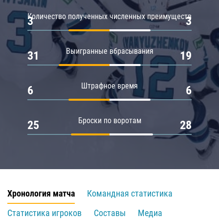
Количество полученных численных преимуществ
3
3
Выигранные вбрасывания
31
19
Штрафное время
6
6
Броски по воротам
25
28
Хронология матча
Командная статистика
Статистика игроков
Составы
Медиа