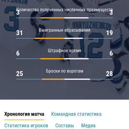
Количество полученных численных преимуществ
3
3
Выигранные вбрасывания
31
19
Штрафное время
6
6
Броски по воротам
25
28
Хронология матча
Командная статистика
Статистика игроков
Составы
Медиа