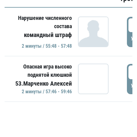
Нарушение численного
5
состава
командный штраф
УД
2 минуты / 55:48 - 57:48
Опасная игра высоко
5
поднятой клюшкой
53.Марченко Алексей
УД
2 минуты / 57:46 - 59:46