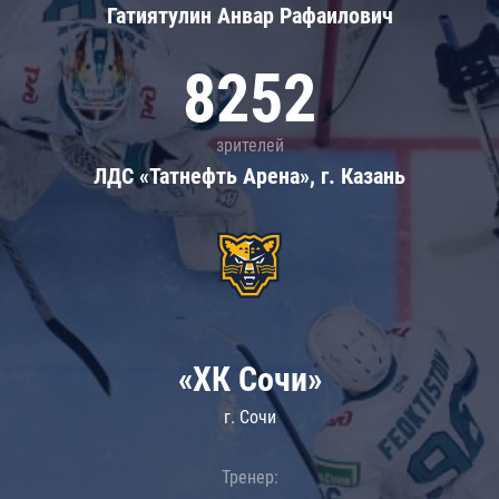
Гатиятулин Анвар Рафаилович
8252
зрителей
ЛДС «Татнефть Арена», г. Казань
«ХК Сочи»
г. Сочи
Тренер: