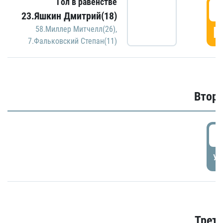
Гол в равенстве
1
23.Яшкин Дмитрий(18)
Г
58.Миллер Митчелл(26)
,
7.Фальковский Степан(11)
Второ
2
УД
Трети