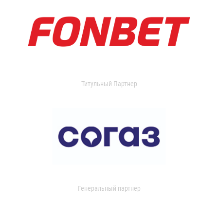
Титульный Партнер
Генеральный партнер