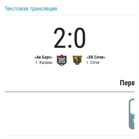
Текстовая трансляция
2:0
«Ак Барс»
«ХК Сочи»
г. Казань
г. Сочи
Первы
0
УД