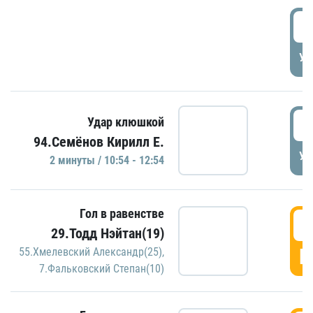
0
УД
1
Удар клюшкой
94.Семёнов Кирилл Е.
УД
2 минуты / 10:54 - 12:54
Гол в равенстве
1
29.Тодд Нэйтан(19)
Г
55.Хмелевский Александр(25)
,
7.Фальковский Степан(10)