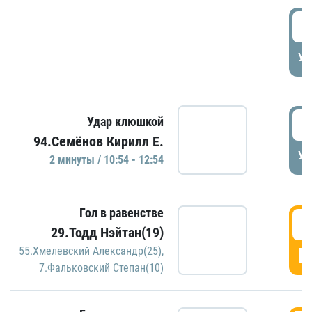
0
УД
1
Удар клюшкой
94.Семёнов Кирилл Е.
УД
2 минуты / 10:54 - 12:54
Гол в равенстве
1
29.Тодд Нэйтан(19)
Г
55.Хмелевский Александр(25)
,
7.Фальковский Степан(10)