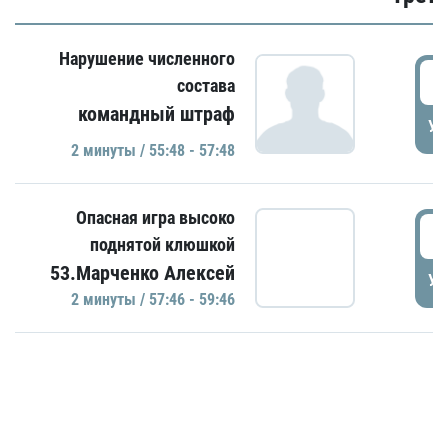
Нарушение численного
5
состава
командный штраф
УД
2 минуты / 55:48 - 57:48
Опасная игра высоко
5
поднятой клюшкой
53.Марченко Алексей
УД
2 минуты / 57:46 - 59:46