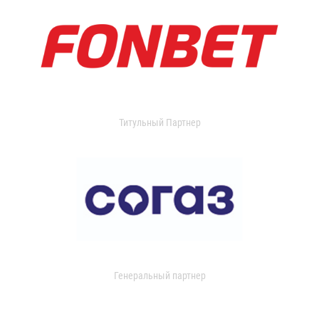
Титульный Партнер
Генеральный партнер