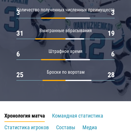
Количество полученных численных преимуществ
3
3
Выигранные вбрасывания
31
19
Штрафное время
6
6
Броски по воротам
25
28
Хронология матча
Командная статистика
Статистика игроков
Составы
Медиа