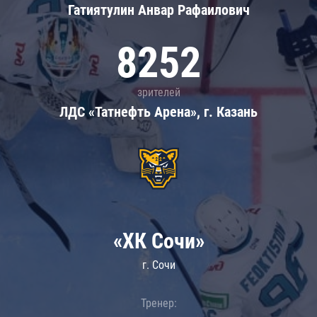
Гатиятулин Анвар Рафаилович
8252
зрителей
ЛДС «Татнефть Арена», г. Казань
«ХК Сочи»
г. Сочи
Тренер: