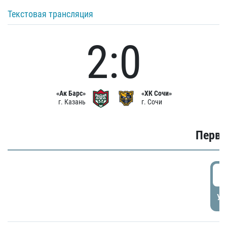
Текстовая трансляция
2:0
«Ак Барс»
«ХК Сочи»
г. Казань
г. Сочи
Первы
0
УД