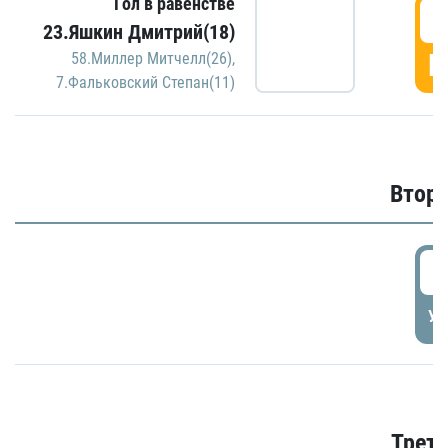
Гол в равенстве
1
23.Яшкин Дмитрий(18)
Г
58.Миллер Митчелл(26)
,
7.Фальковский Степан(11)
Второ
2
УД
Трети