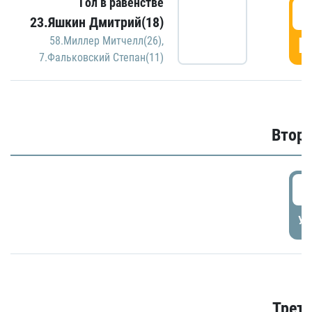
Гол в равенстве
1
23.Яшкин Дмитрий(18)
Г
58.Миллер Митчелл(26)
,
7.Фальковский Степан(11)
Второ
2
УД
Трети