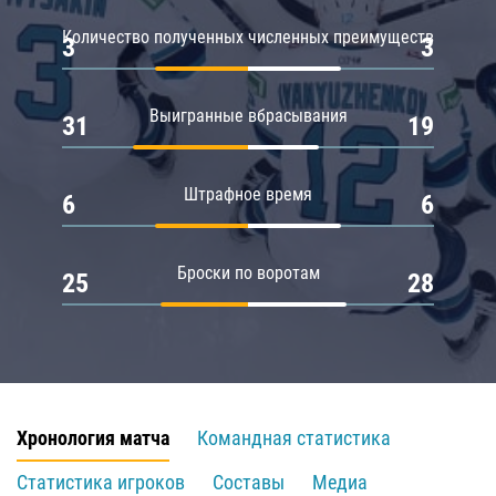
Количество полученных численных преимуществ
3
3
Выигранные вбрасывания
31
19
Штрафное время
6
6
Броски по воротам
25
28
Хронология матча
Командная статистика
Статистика игроков
Составы
Медиа