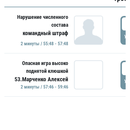
Нарушение численного
5
состава
командный штраф
УД
2 минуты / 55:48 - 57:48
Опасная игра высоко
5
поднятой клюшкой
53.Марченко Алексей
УД
2 минуты / 57:46 - 59:46