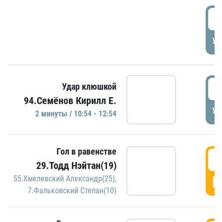
0
УД
1
Удар клюшкой
94.Семёнов Кирилл Е.
УД
2 минуты / 10:54 - 12:54
Гол в равенстве
1
29.Тодд Нэйтан(19)
Г
55.Хмелевский Александр(25)
,
7.Фальковский Степан(10)