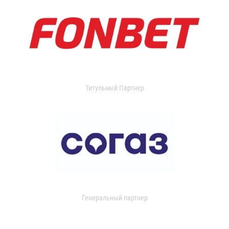
Титульный Партнер
Генеральный партнер