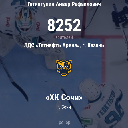
Гатиятулин Анвар Рафаилович
8252
зрителей
ЛДС «Татнефть Арена», г. Казань
«ХК Сочи»
г. Сочи
Тренер: