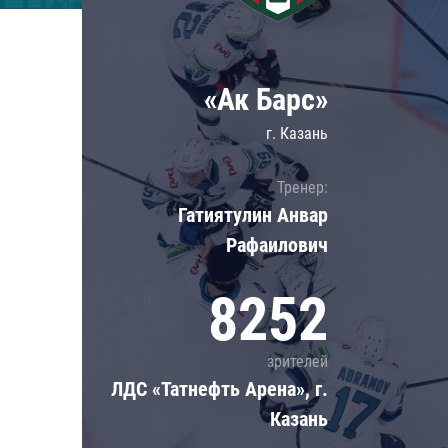
Локомотив
Северсталь
ЦСКА
«Ак Барс»
Шанхайские Драконы
г. Казань
Тренер:
Гатиятулин Анвар
Рафаилович
8252
зрителей
ЛДС «Татнефть Арена», г.
Казань