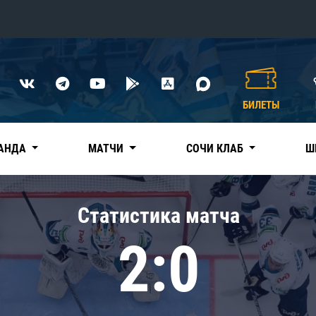
Конференция «Восток»
Дивизион Харламова
БИЛЕТЫ
Автомобилист
сляции
Ак Барс
АНДА
МАТЧИ
СОЧИ КЛАБ
Ш
Металлург Мг
Нефтехимик
 трансляции
Статистика матча
Трактор
магазин
2:0
Дивизион Чернышева
Авангард
ние КХЛ
Адмирал