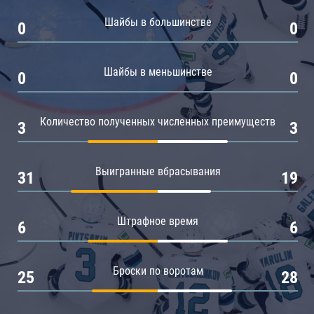
Амур
Шайбы в большинстве
0
0
Барыс
Салават Юлаев
Шайбы в меньшинстве
0
0
Сибирь
Количество полученных численных преимуществ
3
3
Выигранные вбрасывания
31
19
Штрафное время
6
6
Броски по воротам
25
28