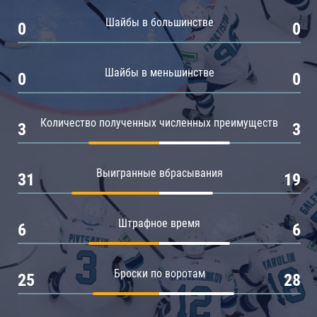
Амур
Шайбы в большинстве
0
0
Барыс
Салават Юлаев
Шайбы в меньшинстве
0
0
Сибирь
Количество полученных численных преимуществ
3
3
Выигранные вбрасывания
31
19
Штрафное время
6
6
Броски по воротам
25
28