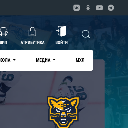
ВИП
АТРИБУТИКА
ВОЙТИ
КОЛА
МЕДИА
МХЛ