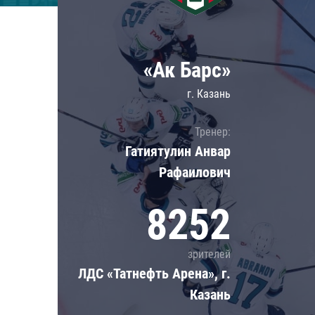
Локомотив
Северсталь
ЦСКА
«Ак Барс»
Шанхайские Драконы
г. Казань
Тренер:
Гатиятулин Анвар
Рафаилович
8252
зрителей
ЛДС «Татнефть Арена», г.
Казань