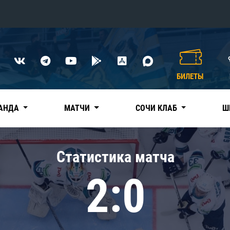
Конференция «Восток»
Дивизион Харламова
БИЛЕТЫ
Автомобилист
сляции
Ак Барс
АНДА
МАТЧИ
СОЧИ КЛАБ
Ш
Металлург Мг
Нефтехимик
 трансляции
Статистика матча
Трактор
магазин
2:0
Дивизион Чернышева
Авангард
ние КХЛ
Адмирал