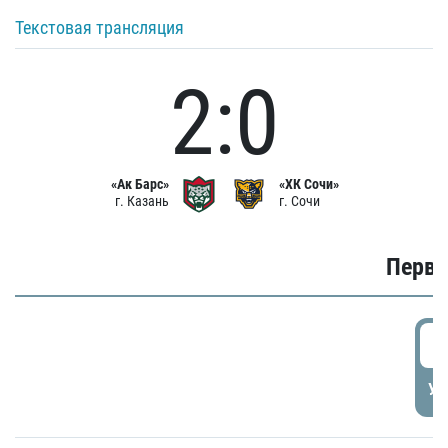
Текстовая трансляция
2:0
«Ак Барс»
«ХК Сочи»
г. Казань
г. Сочи
Первы
0
УД