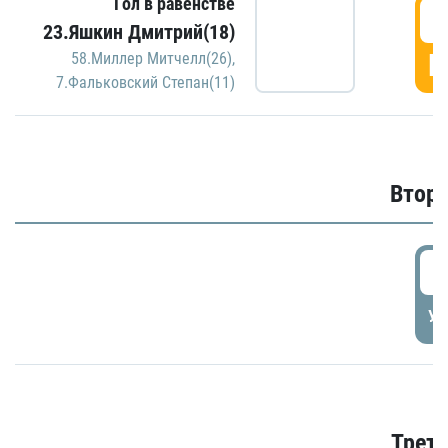
Гол в равенстве
1
23.Яшкин Дмитрий(18)
Г
58.Миллер Митчелл(26)
,
7.Фальковский Степан(11)
Второ
2
УД
Трети