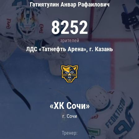
Гатиятулин Анвар Рафаилович
8252
зрителей
ЛДС «Татнефть Арена», г. Казань
«ХК Сочи»
г. Сочи
Тренер: