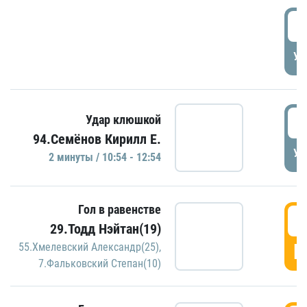
0
УД
1
Удар клюшкой
94.Семёнов Кирилл Е.
УД
2 минуты / 10:54 - 12:54
Гол в равенстве
1
29.Тодд Нэйтан(19)
Г
55.Хмелевский Александр(25)
,
7.Фальковский Степан(10)