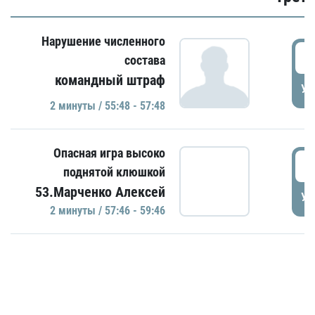
Нарушение численного
5
состава
командный штраф
УД
2 минуты / 55:48 - 57:48
Опасная игра высоко
5
поднятой клюшкой
53.Марченко Алексей
УД
2 минуты / 57:46 - 59:46