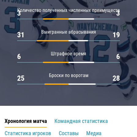
Количество полученных численных преимуществ
3
3
Выигранные вбрасывания
31
19
Штрафное время
6
6
Броски по воротам
25
28
Хронология матча
Командная статистика
Статистика игроков
Составы
Медиа