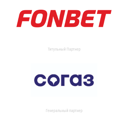
Титульный Партнер
Генеральный партнер