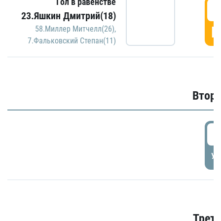
Гол в равенстве
1
23.Яшкин Дмитрий(18)
Г
58.Миллер Митчелл(26)
,
7.Фальковский Степан(11)
Второ
2
УД
Трети