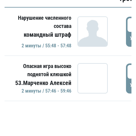
Нарушение численного
5
состава
командный штраф
УД
2 минуты / 55:48 - 57:48
Опасная игра высоко
5
поднятой клюшкой
53.Марченко Алексей
УД
2 минуты / 57:46 - 59:46