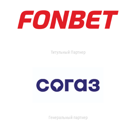
Титульный Партнер
Генеральный партнер