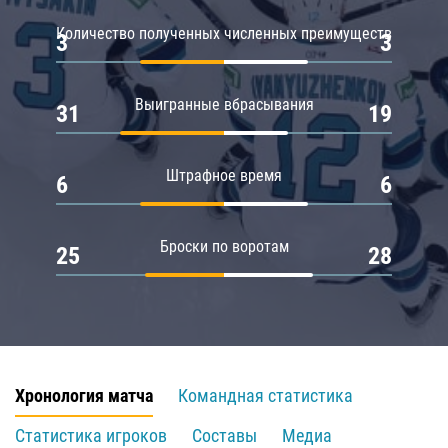
Количество полученных численных преимуществ
3
3
Выигранные вбрасывания
31
19
Штрафное время
6
6
Броски по воротам
25
28
Хронология матча
Командная статистика
Статистика игроков
Составы
Медиа