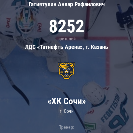
Гатиятулин Анвар Рафаилович
8252
зрителей
ЛДС «Татнефть Арена», г. Казань
«ХК Сочи»
г. Сочи
Тренер: