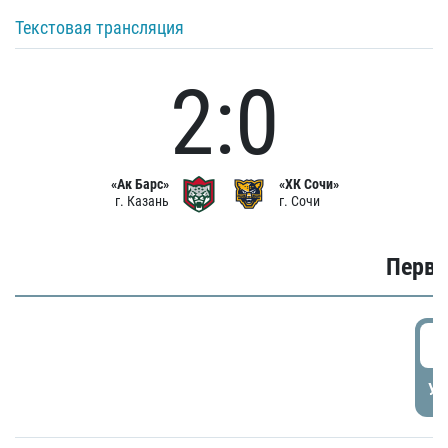
Текстовая трансляция
2:0
«Ак Барс»
«ХК Сочи»
г. Казань
г. Сочи
Первы
0
УД