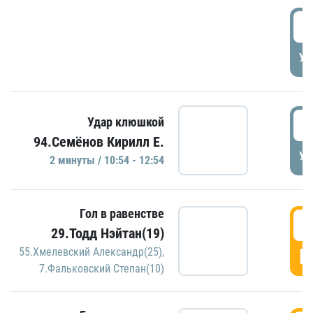
0
УД
1
Удар клюшкой
94.Семёнов Кирилл Е.
УД
2 минуты / 10:54 - 12:54
Гол в равенстве
1
29.Тодд Нэйтан(19)
Г
55.Хмелевский Александр(25)
,
7.Фальковский Степан(10)