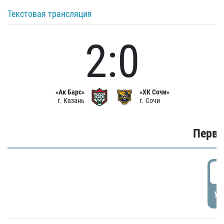
Текстовая трансляция
2:0
«Ак Барс»
«ХК Сочи»
г. Казань
г. Сочи
Первы
0
УД