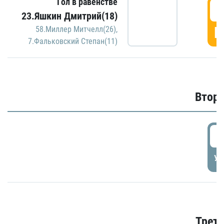
Гол в равенстве
1
23.Яшкин Дмитрий(18)
Г
58.Миллер Митчелл(26)
,
7.Фальковский Степан(11)
Второ
2
УД
Трети