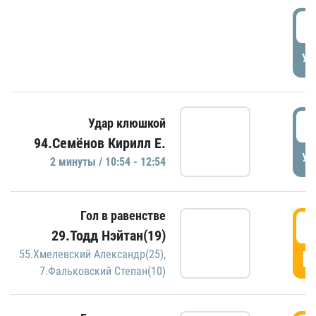
0
УД
1
Удар клюшкой
94.Семёнов Кирилл Е.
УД
2 минуты / 10:54 - 12:54
Гол в равенстве
1
29.Тодд Нэйтан(19)
Г
55.Хмелевский Александр(25)
,
7.Фальковский Степан(10)