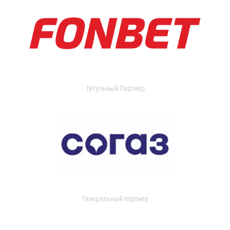
Титульный Партнер
Генеральный партнер