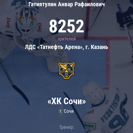
Гатиятулин Анвар Рафаилович
8252
зрителей
ЛДС «Татнефть Арена», г. Казань
«ХК Сочи»
г. Сочи
Тренер: