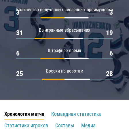
Количество полученных численных преимуществ
3
3
Выигранные вбрасывания
31
19
Штрафное время
6
6
Броски по воротам
25
28
Хронология матча
Командная статистика
Статистика игроков
Составы
Медиа