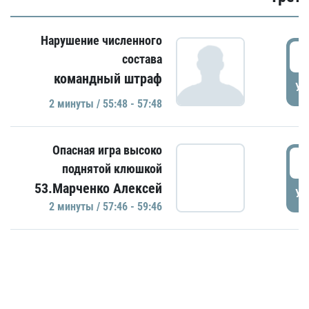
Нарушение численного
5
состава
командный штраф
УД
2 минуты / 55:48 - 57:48
Опасная игра высоко
5
поднятой клюшкой
53.Марченко Алексей
УД
2 минуты / 57:46 - 59:46