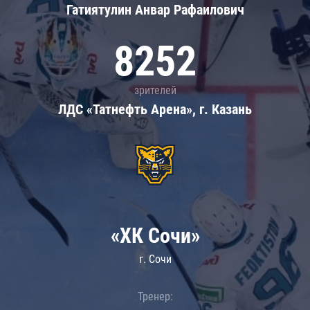
Гатиятулин Анвар Рафаилович
8252
зрителей
ЛДС «Татнефть Арена», г. Казань
«ХК Сочи»
г. Сочи
Тренер: