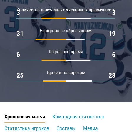
Количество полученных численных преимуществ
3
3
Выигранные вбрасывания
31
19
Штрафное время
6
6
Броски по воротам
25
28
Хронология матча
Командная статистика
Статистика игроков
Составы
Медиа