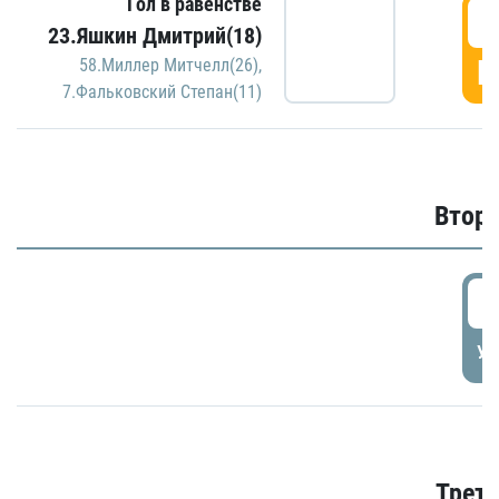
Гол в равенстве
1
23.Яшкин Дмитрий(18)
Г
58.Миллер Митчелл(26)
,
7.Фальковский Степан(11)
Второ
2
УД
Трети