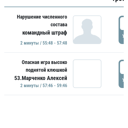
Нарушение численного
5
состава
командный штраф
УД
2 минуты / 55:48 - 57:48
Опасная игра высоко
5
поднятой клюшкой
53.Марченко Алексей
УД
2 минуты / 57:46 - 59:46