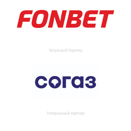
Титульный Партнер
Генеральный партнер