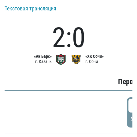
Текстовая трансляция
2:0
«Ак Барс»
«ХК Сочи»
г. Казань
г. Сочи
Первы
0
УД