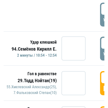
0
УД
1
Удар клюшкой
94.Семёнов Кирилл Е.
УД
2 минуты / 10:54 - 12:54
Гол в равенстве
1
29.Тодд Нэйтан(19)
Г
55.Хмелевский Александр(25)
,
7.Фальковский Степан(10)