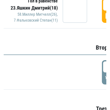
Гол в равенстве
1
23.Яшкин Дмитрий(18)
Г
58.Миллер Митчелл(26)
,
7.Фальковский Степан(11)
Второ
2
УД
Трети