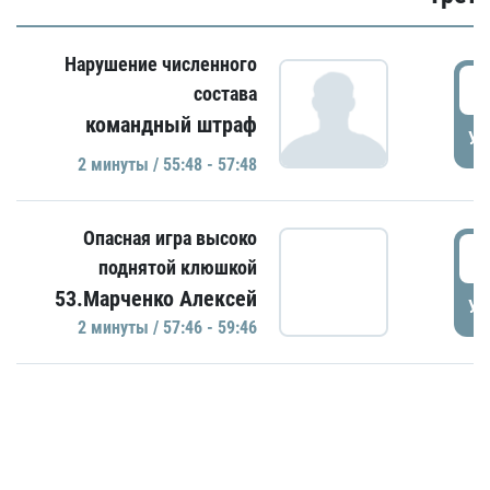
Нарушение численного
5
состава
командный штраф
УД
2 минуты / 55:48 - 57:48
Опасная игра высоко
5
поднятой клюшкой
53.Марченко Алексей
УД
2 минуты / 57:46 - 59:46