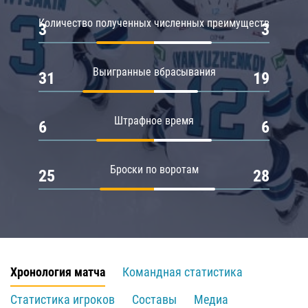
Количество полученных численных преимуществ
3
3
Выигранные вбрасывания
31
19
Штрафное время
6
6
Броски по воротам
25
28
Хронология матча
Командная статистика
Статистика игроков
Составы
Медиа