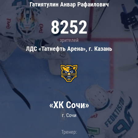
Гатиятулин Анвар Рафаилович
8252
зрителей
ЛДС «Татнефть Арена», г. Казань
«ХК Сочи»
г. Сочи
Тренер: