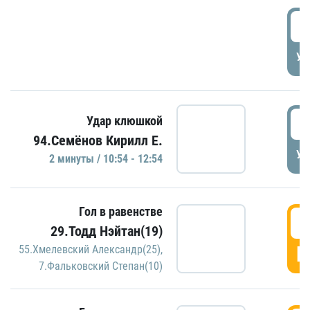
0
УД
1
Удар клюшкой
94.Семёнов Кирилл Е.
УД
2 минуты / 10:54 - 12:54
Гол в равенстве
1
29.Тодд Нэйтан(19)
Г
55.Хмелевский Александр(25)
,
7.Фальковский Степан(10)