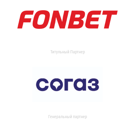
Титульный Партнер
Генеральный партнер