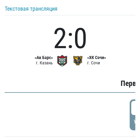
Текстовая трансляция
2:0
«Ак Барс»
«ХК Сочи»
г. Казань
г. Сочи
Первы
0
УД