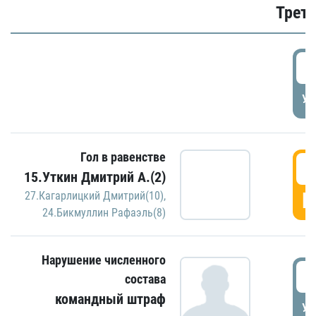
Трети
5
УД
Гол в равенстве
5
15.Уткин Дмитрий А.(2)
Г
27.Кагарлицкий Дмитрий(10)
,
24.Бикмуллин Рафаэль(8)
Нарушение численного
5
состава
командный штраф
УД