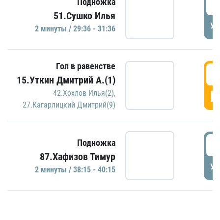
2
Подножка
51.Сушко Илья
УД
2 минуты / 29:36 - 31:36
Гол в равенстве
3
15.Уткин Дмитрий А.(1)
Г
42.Хохлов Илья(2)
,
27.Кагарлицкий Дмитрий(9)
3
Подножка
87.Хафизов Тимур
УД
2 минуты / 38:15 - 40:15