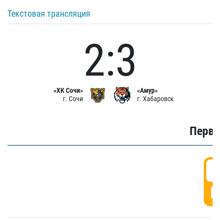
Текстовая трансляция
2:3
«ХК Сочи»
«Амур»
г. Сочи
г. Хабаровск
Первы
0
Г