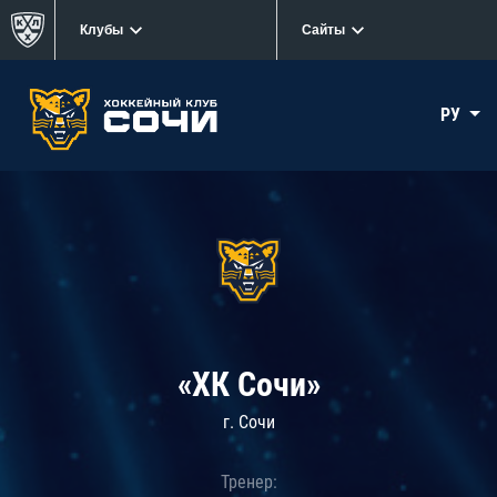
Клубы
Сайты
РУ
«ХК Сочи»
г. Сочи
Тренер: