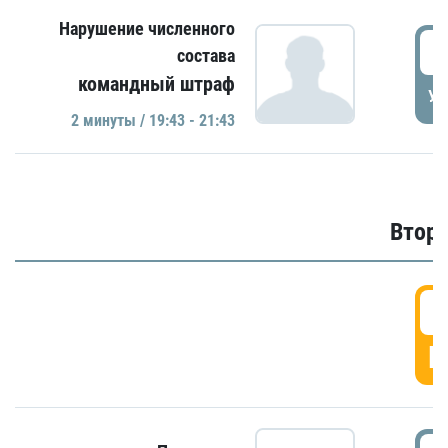
Нарушение численного
1
состава
командный штраф
УД
2 минуты / 19:43 - 21:43
Второ
2
Г