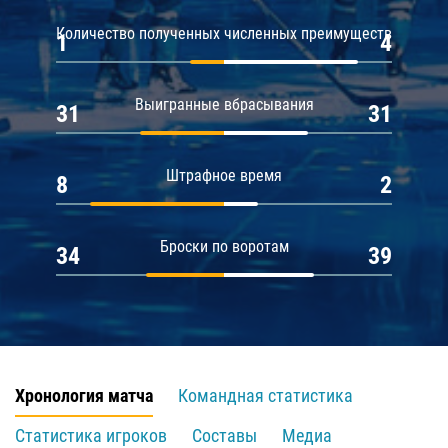
Количество полученных численных преимуществ
1
4
Выигранные вбрасывания
31
31
Штрафное время
8
2
Броски по воротам
34
39
Хронология матча
Командная статистика
Статистика игроков
Составы
Медиа