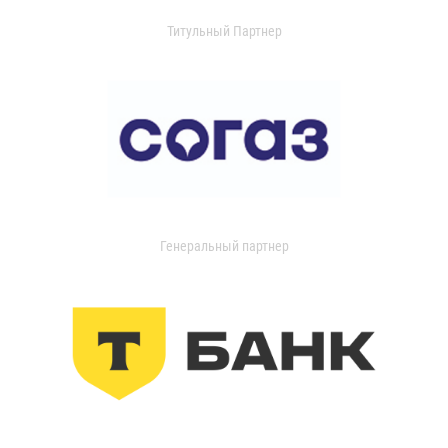
Титульный Партнер
Генеральный партнер