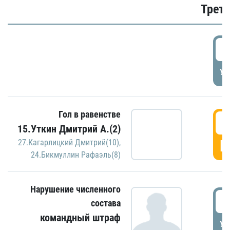
Трети
5
УД
Гол в равенстве
5
15.Уткин Дмитрий А.(2)
Г
27.Кагарлицкий Дмитрий(10)
,
24.Бикмуллин Рафаэль(8)
Нарушение численного
5
состава
командный штраф
УД