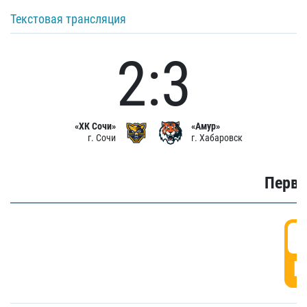
Текстовая трансляция
2:3
«ХК Сочи»
«Амур»
г. Сочи
г. Хабаровск
Первы
0
Г