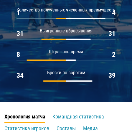
Количество полученных численных преимуществ
1
4
Выигранные вбрасывания
31
31
Штрафное время
8
2
Броски по воротам
34
39
Хронология матча
Командная статистика
Статистика игроков
Составы
Медиа