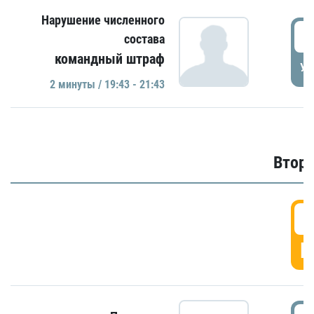
Нарушение численного
1
состава
командный штраф
УД
2 минуты / 19:43 - 21:43
Второ
2
Г