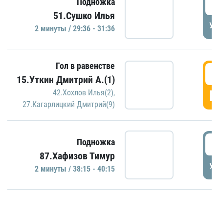
2
Подножка
51.Сушко Илья
УД
2 минуты / 29:36 - 31:36
Гол в равенстве
3
15.Уткин Дмитрий А.(1)
Г
42.Хохлов Илья(2)
,
27.Кагарлицкий Дмитрий(9)
3
Подножка
87.Хафизов Тимур
УД
2 минуты / 38:15 - 40:15