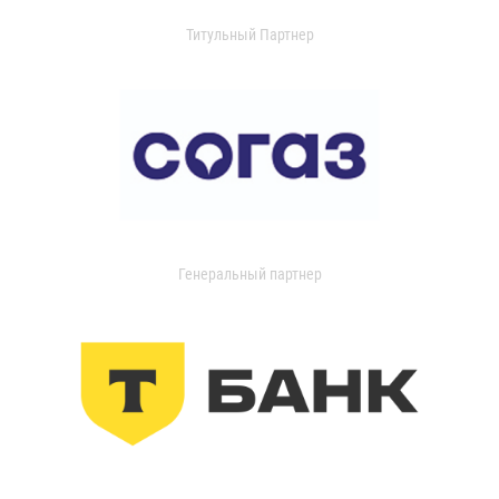
Титульный Партнер
Генеральный партнер