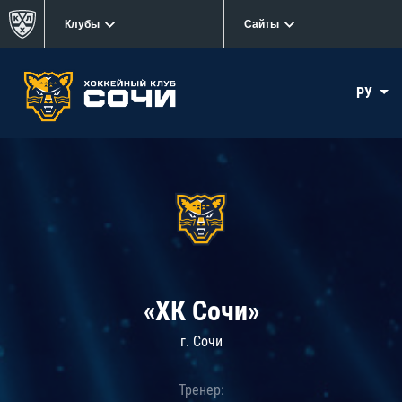
Клубы
Сайты
РУ
«ХК Сочи»
г. Сочи
Тренер: