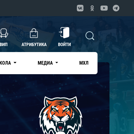
ВИП
АТРИБУТИКА
ВОЙТИ
КОЛА
МЕДИА
МХЛ