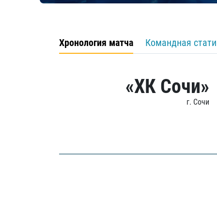
Хронология матча
Командная стати
«ХК Сочи»
г. Сочи