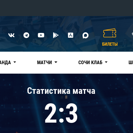
Конференция «Восток»
Дивизион Харламова
БИЛЕТЫ
Автомобилист
сляции
Ак Барс
АНДА
МАТЧИ
СОЧИ КЛАБ
Ш
Металлург Мг
Нефтехимик
 трансляции
Статистика матча
Трактор
магазин
2:3
Дивизион Чернышева
Авангард
ние КХЛ
Адмирал