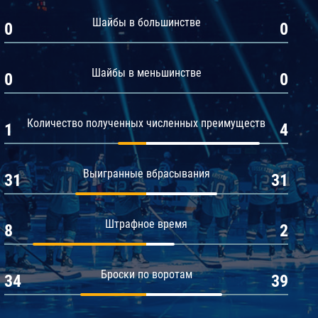
Амур
Шайбы в большинстве
0
0
Барыс
Салават Юлаев
Шайбы в меньшинстве
0
0
Сибирь
Количество полученных численных преимуществ
1
4
Выигранные вбрасывания
31
31
Штрафное время
8
2
Броски по воротам
34
39