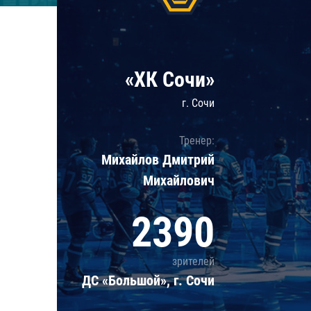
Локомотив
Северсталь
ЦСКА
«ХК Сочи»
Шанхайские Драконы
г. Сочи
Тренер:
Михайлов Дмитрий
Михайлович
2390
зрителей
ДС «Большой», г. Сочи