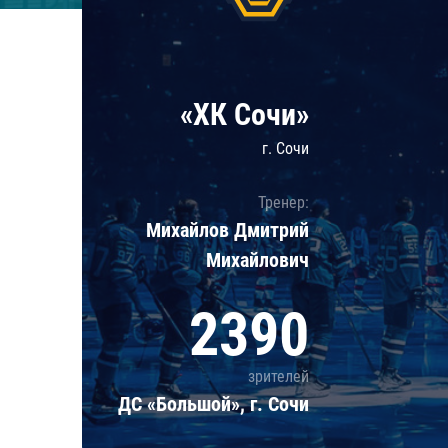
Локомотив
Северсталь
ЦСКА
«ХК Сочи»
Шанхайские Драконы
г. Сочи
Тренер:
Михайлов Дмитрий
Михайлович
2390
зрителей
ДС «Большой», г. Сочи