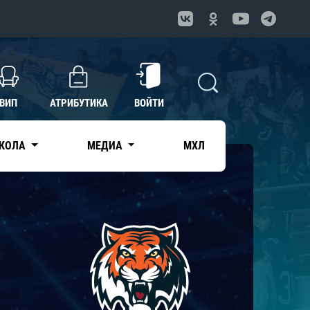
ВИП
АТРИБУТИКА
ВОЙТИ
КОЛА
МЕДИА
МХЛ