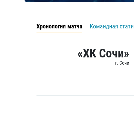
Хронология матча
Командная стати
«ХК Сочи»
г. Сочи