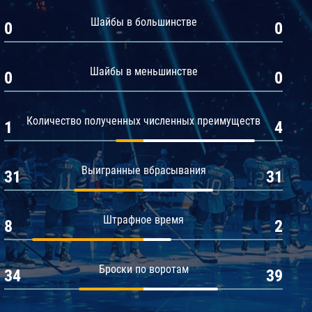
Амур
Шайбы в большинстве
0
0
Барыс
Салават Юлаев
Шайбы в меньшинстве
0
0
Сибирь
Количество полученных численных преимуществ
1
4
Выигранные вбрасывания
31
31
Штрафное время
8
2
Броски по воротам
34
39