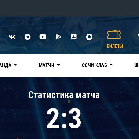
Конференция «Восток»
Дивизион Харламова
БИЛЕТЫ
Автомобилист
сляции
Ак Барс
АНДА
МАТЧИ
СОЧИ КЛАБ
Ш
Металлург Мг
Нефтехимик
 трансляции
Статистика матча
Трактор
магазин
2:3
Дивизион Чернышева
Авангард
ние КХЛ
Адмирал