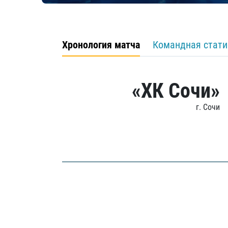
Хронология матча
Командная стати
«ХК Сочи»
г. Сочи