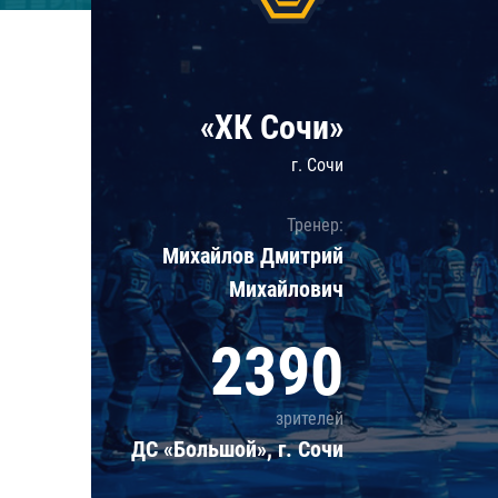
Локомотив
Северсталь
ЦСКА
«ХК Сочи»
Шанхайские Драконы
г. Сочи
Тренер:
Михайлов Дмитрий
Михайлович
2390
зрителей
ДС «Большой», г. Сочи