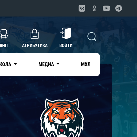
ВИП
АТРИБУТИКА
ВОЙТИ
КОЛА
МЕДИА
МХЛ