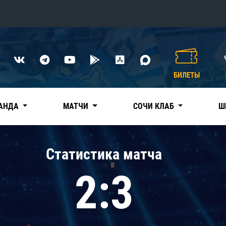
Конференция «Восток»
Дивизион Харламова
БИЛЕТЫ
Автомобилист
сляции
Ак Барс
АНДА
МАТЧИ
СОЧИ КЛАБ
Ш
Металлург Мг
Нефтехимик
 трансляции
Статистика матча
Трактор
магазин
2:3
Дивизион Чернышева
Авангард
ние КХЛ
Адмирал