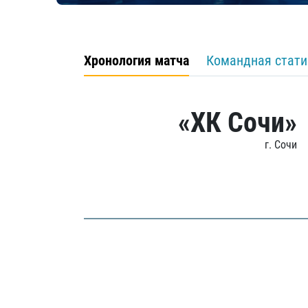
Хронология матча
Командная стати
«ХК Сочи»
г. Сочи