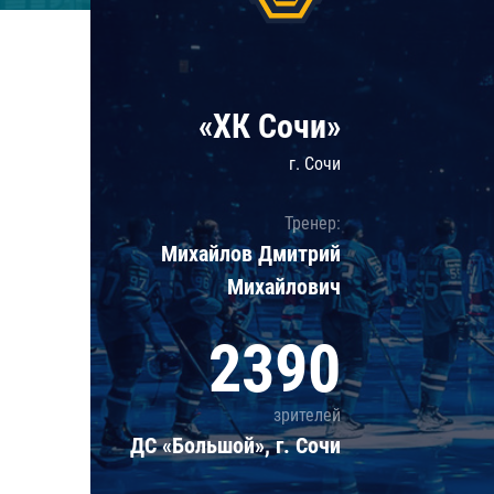
Локомотив
Северсталь
ЦСКА
«ХК Сочи»
Шанхайские Драконы
г. Сочи
Тренер:
Михайлов Дмитрий
Михайлович
2390
зрителей
ДС «Большой», г. Сочи