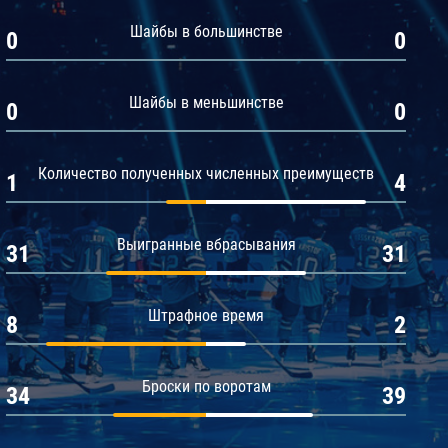
Амур
Шайбы в большинстве
0
0
Барыс
Салават Юлаев
Шайбы в меньшинстве
0
0
Сибирь
Количество полученных численных преимуществ
1
4
Выигранные вбрасывания
31
31
Штрафное время
8
2
Броски по воротам
34
39