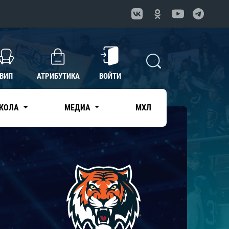
ВИП
АТРИБУТИКА
ВОЙТИ
КОЛА
МЕДИА
МХЛ