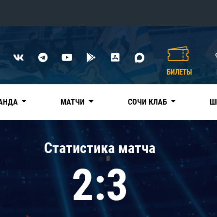
Конференция «Восток»
Дивизион Харламова
БИЛЕТЫ
Автомобилист
сляции
Ак Барс
АНДА
МАТЧИ
СОЧИ КЛАБ
Ш
Металлург Мг
Нефтехимик
 трансляции
Статистика матча
Трактор
магазин
2:3
Дивизион Чернышева
Авангард
ние КХЛ
Адмирал