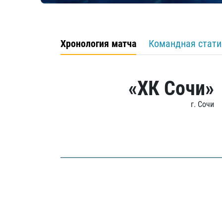
Хронология матча
Командная стати
«ХК Сочи»
г. Сочи