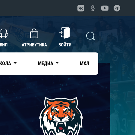
ВИП
АТРИБУТИКА
ВОЙТИ
КОЛА
МЕДИА
МХЛ