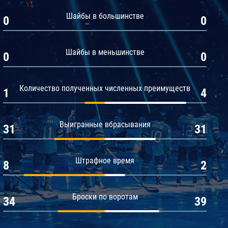
Амур
Шайбы в большинстве
0
0
Барыс
Салават Юлаев
Шайбы в меньшинстве
0
0
Сибирь
Количество полученных численных преимуществ
1
4
Выигранные вбрасывания
31
31
Штрафное время
8
2
Броски по воротам
34
39