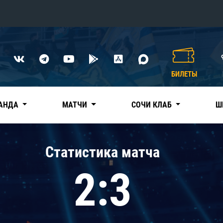
Конференция «Восток»
Дивизион Харламова
БИЛЕТЫ
Автомобилист
сляции
Ак Барс
АНДА
МАТЧИ
СОЧИ КЛАБ
Ш
Металлург Мг
Нефтехимик
 трансляции
Статистика матча
Трактор
магазин
2:3
Дивизион Чернышева
Авангард
ние КХЛ
Адмирал