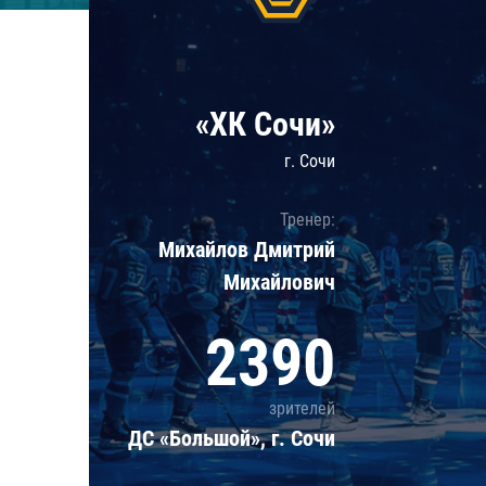
Локомотив
Северсталь
ЦСКА
«ХК Сочи»
Шанхайские Драконы
г. Сочи
Тренер:
Михайлов Дмитрий
Михайлович
2390
зрителей
ДС «Большой», г. Сочи