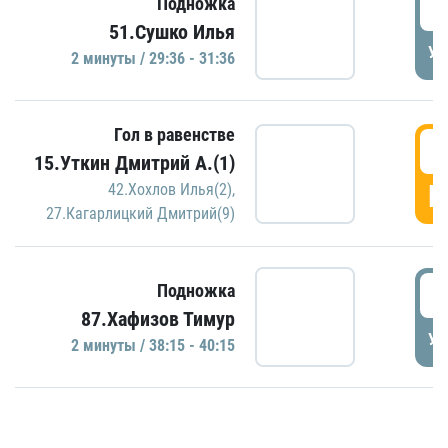
2
Подножка
51.Сушко Илья
УД
2 минуты / 29:36 - 31:36
Гол в равенстве
3
15.Уткин Дмитрий А.(1)
Г
42.Хохлов Илья(2)
,
27.Кагарлицкий Дмитрий(9)
3
Подножка
87.Хафизов Тимур
УД
2 минуты / 38:15 - 40:15