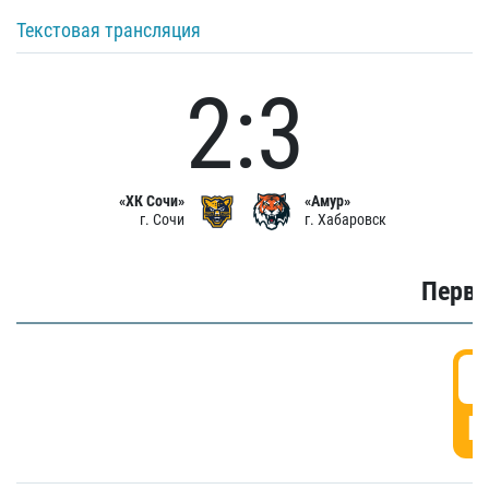
Текстовая трансляция
2:3
«ХК Сочи»
«Амур»
г. Сочи
г. Хабаровск
Первы
0
Г