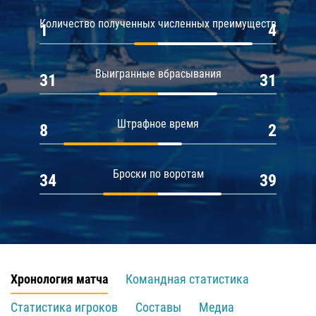
Количество полученных численных преимуществ
1
4
Выигранные вбрасывания
31
31
Штрафное время
8
2
Броски по воротам
34
39
Хронология матча
Командная статистика
Статистика игроков
Составы
Медиа