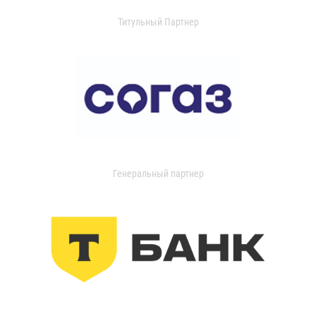
Титульный Партнер
Генеральный партнер