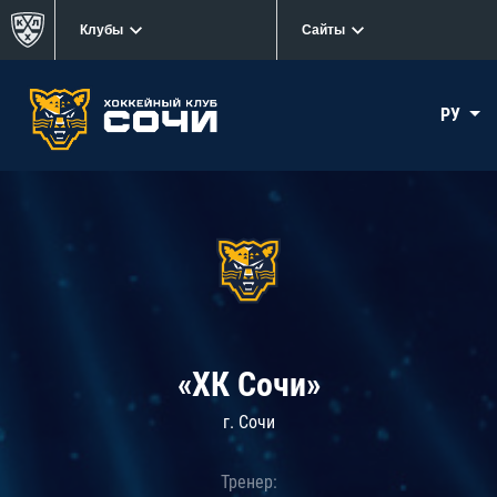
Клубы
Сайты
РУ
«ХК Сочи»
г. Сочи
Тренер: