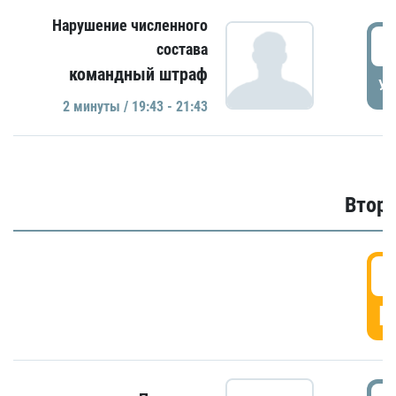
Нарушение численного
1
состава
командный штраф
УД
2 минуты / 19:43 - 21:43
Второ
2
Г