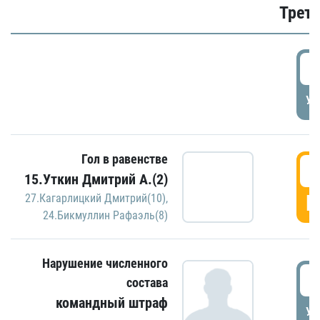
Трети
5
УД
Гол в равенстве
5
15.Уткин Дмитрий А.(2)
Г
27.Кагарлицкий Дмитрий(10)
,
24.Бикмуллин Рафаэль(8)
Нарушение численного
5
состава
командный штраф
УД