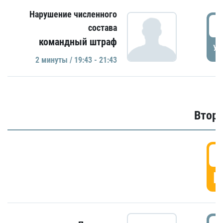
Нарушение численного
1
состава
командный штраф
УД
2 минуты / 19:43 - 21:43
Второ
2
Г