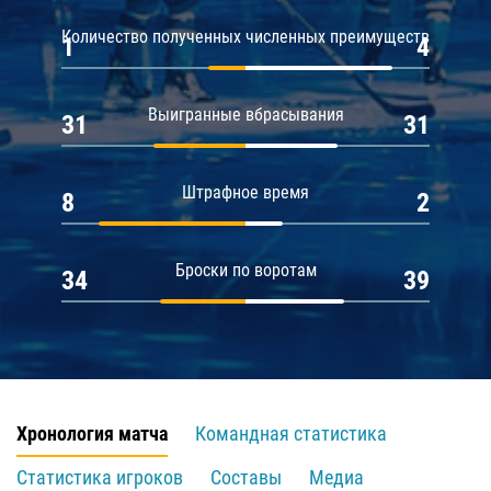
Количество полученных численных преимуществ
1
4
Выигранные вбрасывания
31
31
Штрафное время
8
2
Броски по воротам
34
39
Хронология матча
Командная статистика
Статистика игроков
Составы
Медиа