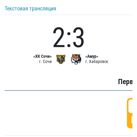
Текстовая трансляция
2:3
«ХК Сочи»
«Амур»
г. Сочи
г. Хабаровск
Первы
0
Г