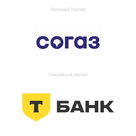
Титульный Партнер
Генеральный партнер