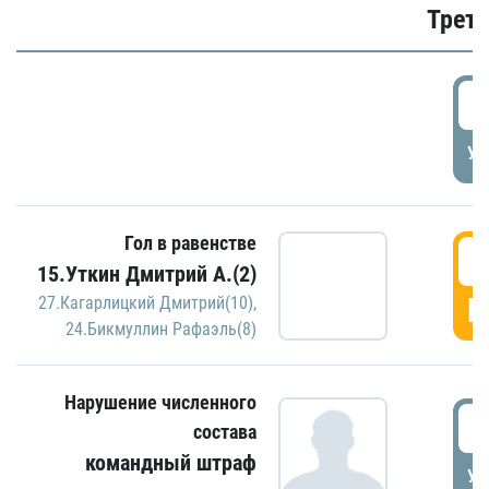
Трети
5
УД
Гол в равенстве
5
15.Уткин Дмитрий А.(2)
Г
27.Кагарлицкий Дмитрий(10)
,
24.Бикмуллин Рафаэль(8)
Нарушение численного
5
состава
командный штраф
УД