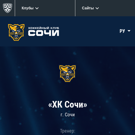
Клубы
Сайты
РУ
«ХК Сочи»
г. Сочи
Тренер: