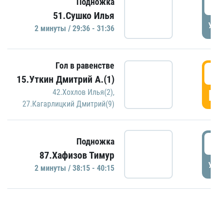
2
Подножка
51.Сушко Илья
УД
2 минуты / 29:36 - 31:36
Гол в равенстве
3
15.Уткин Дмитрий А.(1)
Г
42.Хохлов Илья(2)
,
27.Кагарлицкий Дмитрий(9)
3
Подножка
87.Хафизов Тимур
УД
2 минуты / 38:15 - 40:15