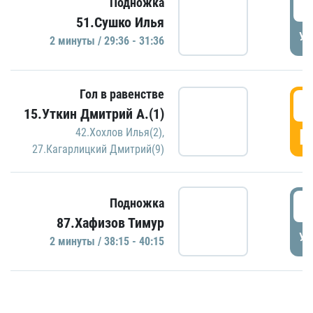
2
Подножка
51.Сушко Илья
УД
2 минуты / 29:36 - 31:36
Гол в равенстве
3
15.Уткин Дмитрий А.(1)
Г
42.Хохлов Илья(2)
,
27.Кагарлицкий Дмитрий(9)
3
Подножка
87.Хафизов Тимур
УД
2 минуты / 38:15 - 40:15