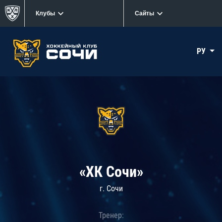
Клубы
Сайты
РУ
«ХК Сочи»
г. Сочи
Тренер: