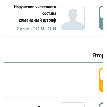
Нарушение численного
1
состава
командный штраф
УД
2 минуты / 19:43 - 21:43
Второ
2
Г