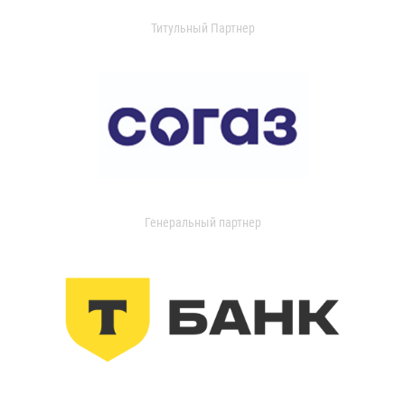
Титульный Партнер
Генеральный партнер