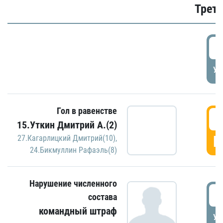
Трети
5
УД
Гол в равенстве
5
15.Уткин Дмитрий А.(2)
Г
27.Кагарлицкий Дмитрий(10)
,
24.Бикмуллин Рафаэль(8)
Нарушение численного
5
состава
командный штраф
УД