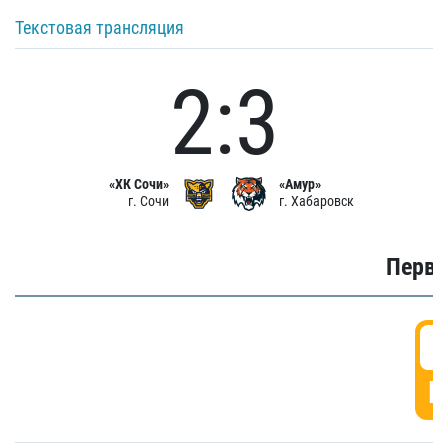
Текстовая трансляция
2:3
«ХК Сочи»
«Амур»
г. Сочи
г. Хабаровск
Первы
0
Г