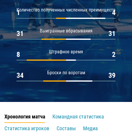
Количество полученных численных преимуществ
1
4
Выигранные вбрасывания
31
31
Штрафное время
8
2
Броски по воротам
34
39
Хронология матча
Командная статистика
Статистика игроков
Составы
Медиа