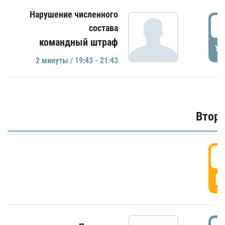
Нарушение численного
1
состава
командный штраф
УД
2 минуты / 19:43 - 21:43
Второ
2
Г