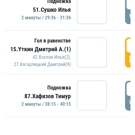
2
Подножка
51.Сушко Илья
УД
2 минуты / 29:36 - 31:36
Гол в равенстве
3
15.Уткин Дмитрий А.(1)
Г
42.Хохлов Илья(2)
,
27.Кагарлицкий Дмитрий(9)
3
Подножка
87.Хафизов Тимур
УД
2 минуты / 38:15 - 40:15