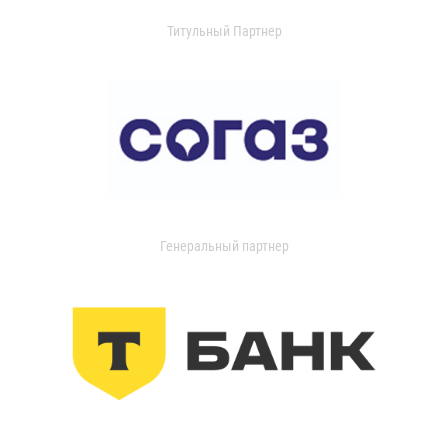
Титульный Партнер
Генеральный партнер