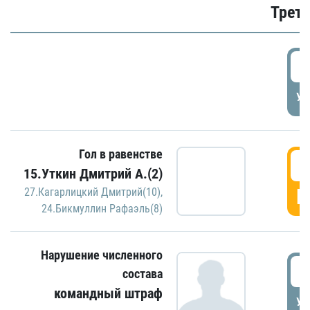
Трети
5
УД
Гол в равенстве
5
15.Уткин Дмитрий А.(2)
Г
27.Кагарлицкий Дмитрий(10)
,
24.Бикмуллин Рафаэль(8)
Нарушение численного
5
состава
командный штраф
УД