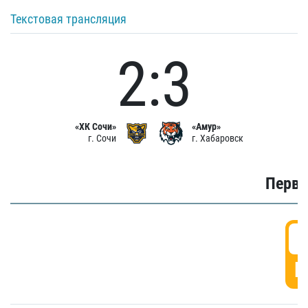
Текстовая трансляция
2:3
«ХК Сочи»
«Амур»
г. Сочи
г. Хабаровск
Первы
0
Г