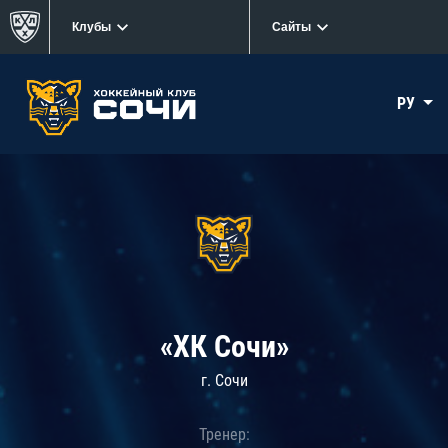
Клубы
Сайты
РУ
«ХК Сочи»
г. Сочи
Тренер: