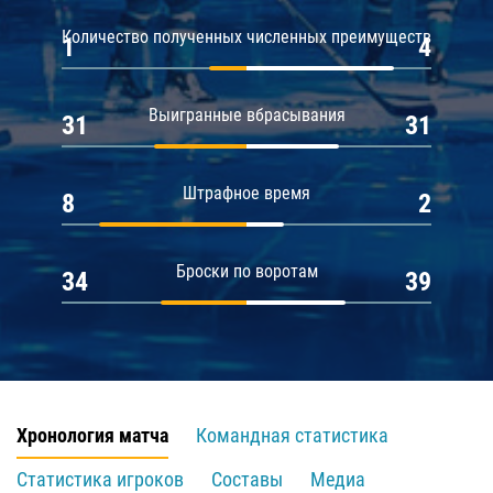
Количество полученных численных преимуществ
1
4
Выигранные вбрасывания
31
31
Штрафное время
8
2
Броски по воротам
34
39
Хронология матча
Командная статистика
Статистика игроков
Составы
Медиа