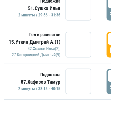
2
Подножка
51.Сушко Илья
УД
2 минуты / 29:36 - 31:36
Гол в равенстве
3
15.Уткин Дмитрий А.(1)
Г
42.Хохлов Илья(2)
,
27.Кагарлицкий Дмитрий(9)
3
Подножка
87.Хафизов Тимур
УД
2 минуты / 38:15 - 40:15