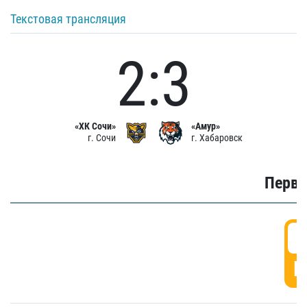
Текстовая трансляция
2:3
«ХК Сочи»
«Амур»
г. Сочи
г. Хабаровск
Первы
0
Г