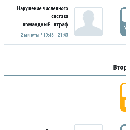
Нарушение численного
1
состава
командный штраф
УД
2 минуты / 19:43 - 21:43
Второ
2
Г