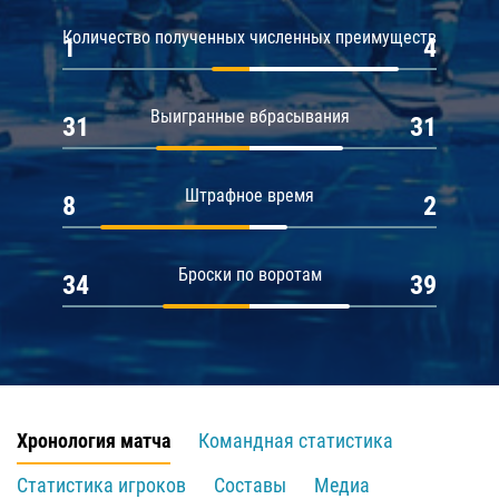
Количество полученных численных преимуществ
1
4
Выигранные вбрасывания
31
31
Штрафное время
8
2
Броски по воротам
34
39
Хронология матча
Командная статистика
Статистика игроков
Составы
Медиа