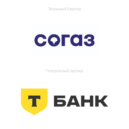
Титульный Партнер
Генеральный партнер