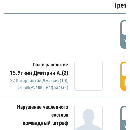
Трети
5
УД
Гол в равенстве
5
15.Уткин Дмитрий А.(2)
Г
27.Кагарлицкий Дмитрий(10)
,
24.Бикмуллин Рафаэль(8)
Нарушение численного
5
состава
командный штраф
УД