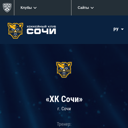
Клубы
Сайты
РУ
«ХК Сочи»
г. Сочи
Тренер: