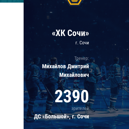
Локомотив
Северсталь
ЦСКА
«ХК Сочи»
Шанхайские Драконы
г. Сочи
Тренер:
Михайлов Дмитрий
Михайлович
2390
зрителей
ДС «Большой», г. Сочи