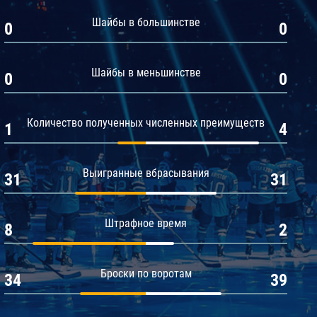
Амур
Шайбы в большинстве
0
0
Барыс
Салават Юлаев
Шайбы в меньшинстве
0
0
Сибирь
Количество полученных численных преимуществ
1
4
Выигранные вбрасывания
31
31
Штрафное время
8
2
Броски по воротам
34
39