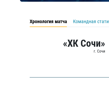
Хронология матча
Командная стати
«ХК Сочи»
г. Сочи