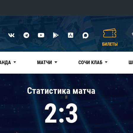
Конференция «Восток»
Дивизион Харламова
БИЛЕТЫ
Автомобилист
сляции
Ак Барс
АНДА
МАТЧИ
СОЧИ КЛАБ
Ш
Металлург Мг
Нефтехимик
 трансляции
Статистика матча
Трактор
магазин
2:3
Дивизион Чернышева
Авангард
ние КХЛ
Адмирал