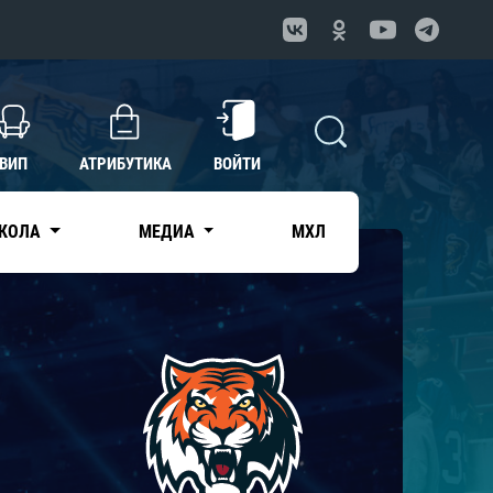
ВИП
АТРИБУТИКА
ВОЙТИ
КОЛА
МЕДИА
МХЛ