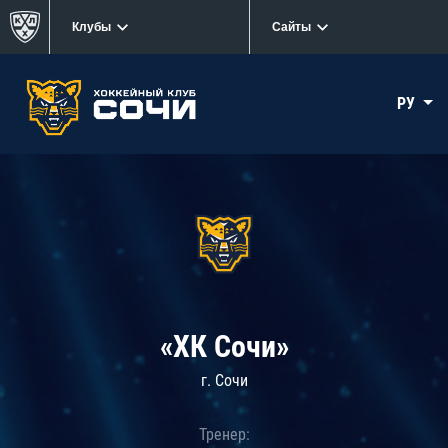
Клубы
Сайты
РУ
«ХК Сочи»
г. Сочи
Тренер: