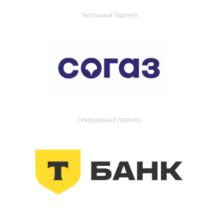
Титульный Партнер
Генеральный партнер