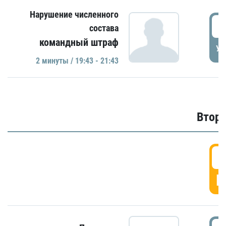
Нарушение численного
1
состава
командный штраф
УД
2 минуты / 19:43 - 21:43
Второ
2
Г