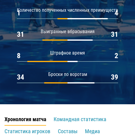
Количество полученных численных преимуществ
1
4
Выигранные вбрасывания
31
31
Штрафное время
8
2
Броски по воротам
34
39
Хронология матча
Командная статистика
Статистика игроков
Составы
Медиа