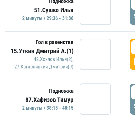
2
Подножка
51.Сушко Илья
УД
2 минуты / 29:36 - 31:36
Гол в равенстве
3
15.Уткин Дмитрий А.(1)
Г
42.Хохлов Илья(2)
,
27.Кагарлицкий Дмитрий(9)
3
Подножка
87.Хафизов Тимур
УД
2 минуты / 38:15 - 40:15