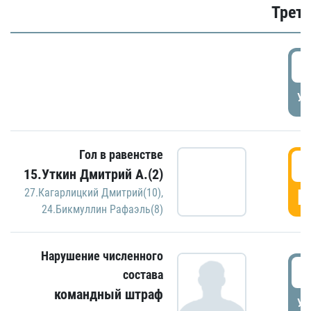
Трети
5
УД
Гол в равенстве
5
15.Уткин Дмитрий А.(2)
Г
27.Кагарлицкий Дмитрий(10)
,
24.Бикмуллин Рафаэль(8)
Нарушение численного
5
состава
командный штраф
УД