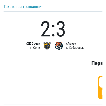
Текстовая трансляция
2:3
«ХК Сочи»
«Амур»
г. Сочи
г. Хабаровск
Первы
0
Г