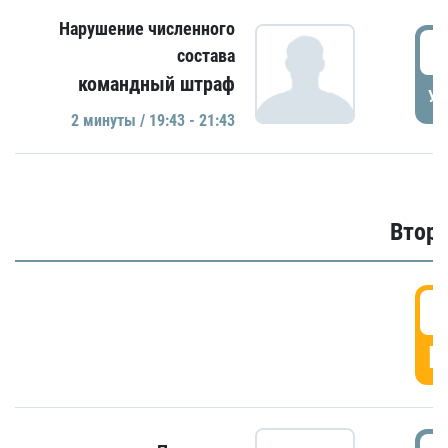
Нарушение численного
1
состава
командный штраф
УД
2 минуты / 19:43 - 21:43
Второ
2
Г