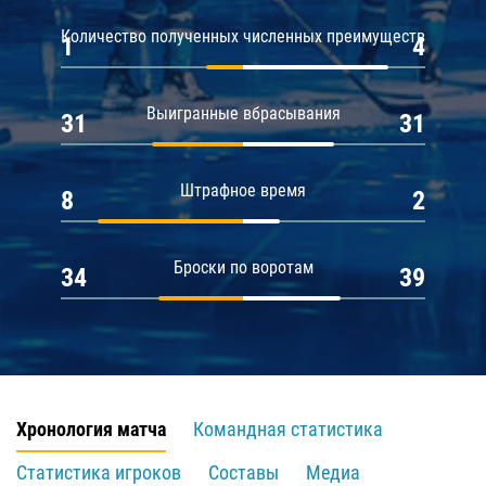
Количество полученных численных преимуществ
1
4
Выигранные вбрасывания
31
31
Штрафное время
8
2
Броски по воротам
34
39
Хронология матча
Командная статистика
Статистика игроков
Составы
Медиа