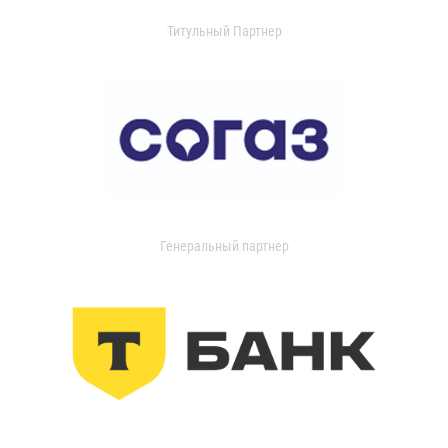
Титульный Партнер
Генеральный партнер