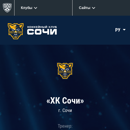
Клубы
Сайты
РУ
«ХК Сочи»
г. Сочи
Тренер: