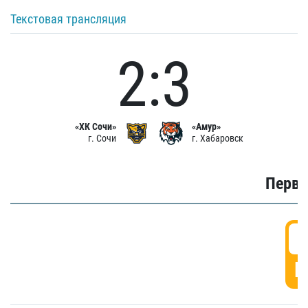
Текстовая трансляция
2:3
«ХК Сочи»
«Амур»
г. Сочи
г. Хабаровск
Первы
0
Г