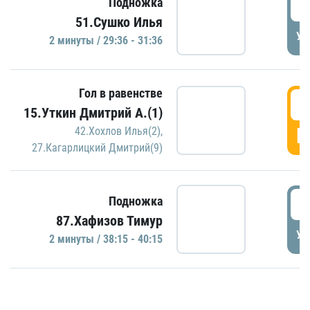
2
Подножка
51.Сушко Илья
УД
2 минуты / 29:36 - 31:36
Гол в равенстве
3
15.Уткин Дмитрий А.(1)
Г
42.Хохлов Илья(2)
,
27.Кагарлицкий Дмитрий(9)
3
Подножка
87.Хафизов Тимур
УД
2 минуты / 38:15 - 40:15