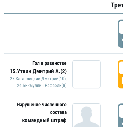
Трети
5
УД
Гол в равенстве
5
15.Уткин Дмитрий А.(2)
Г
27.Кагарлицкий Дмитрий(10)
,
24.Бикмуллин Рафаэль(8)
Нарушение численного
5
состава
командный штраф
УД