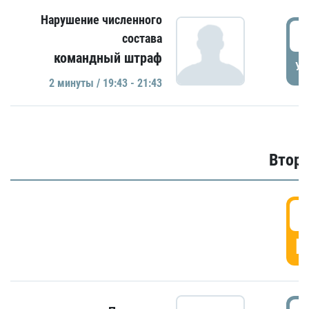
Нарушение численного
1
состава
командный штраф
УД
2 минуты / 19:43 - 21:43
Второ
2
Г