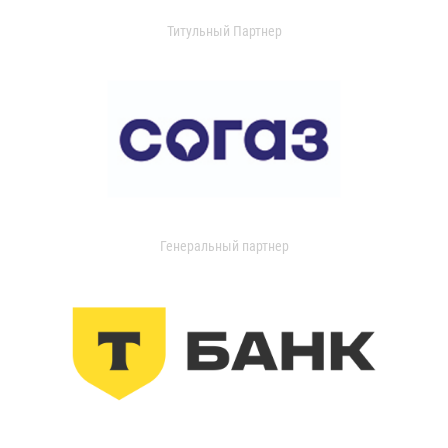
Титульный Партнер
Генеральный партнер