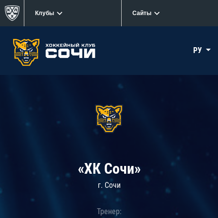
Клубы
Сайты
РУ
«ХК Сочи»
г. Сочи
Тренер: