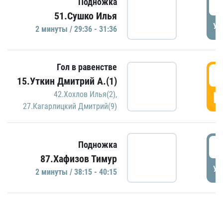
2
Подножка
51.Сушко Илья
УД
2 минуты / 29:36 - 31:36
Гол в равенстве
3
15.Уткин Дмитрий А.(1)
Г
42.Хохлов Илья(2)
,
27.Кагарлицкий Дмитрий(9)
3
Подножка
87.Хафизов Тимур
УД
2 минуты / 38:15 - 40:15