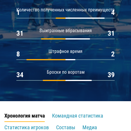
Количество полученных численных преимуществ
1
4
Выигранные вбрасывания
31
31
Штрафное время
8
2
Броски по воротам
34
39
Хронология матча
Командная статистика
Статистика игроков
Составы
Медиа