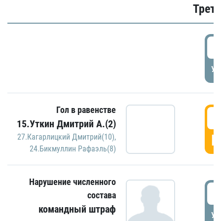
Трети
5
УД
Гол в равенстве
5
15.Уткин Дмитрий А.(2)
Г
27.Кагарлицкий Дмитрий(10)
,
24.Бикмуллин Рафаэль(8)
Нарушение численного
5
состава
командный штраф
УД