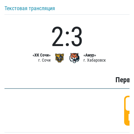
Текстовая трансляция
2:3
«ХК Сочи»
«Амур»
г. Сочи
г. Хабаровск
Первы
0
Г