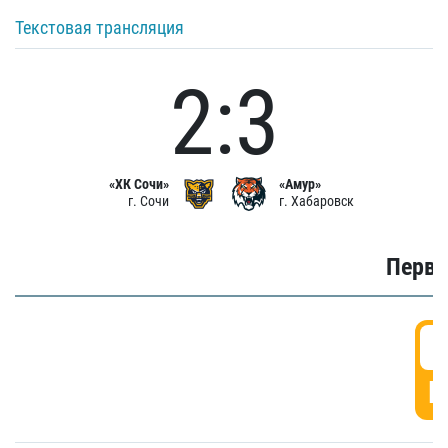
Текстовая трансляция
2:3
«ХК Сочи»
«Амур»
г. Сочи
г. Хабаровск
Первы
0
Г