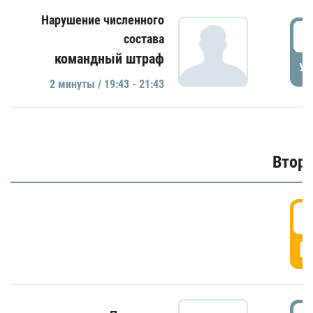
Нарушение численного
1
состава
командный штраф
УД
2 минуты / 19:43 - 21:43
Второ
2
Г