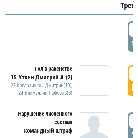
Трети
5
УД
Гол в равенстве
5
15.Уткин Дмитрий А.(2)
Г
27.Кагарлицкий Дмитрий(10)
,
24.Бикмуллин Рафаэль(8)
Нарушение численного
5
состава
командный штраф
УД