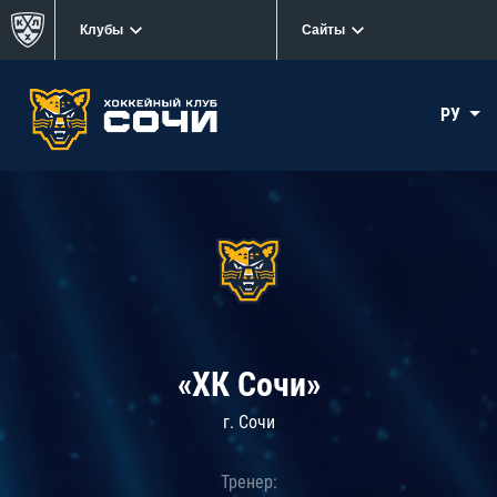
Клубы
Сайты
РУ
«ХК Сочи»
г. Сочи
Тренер: