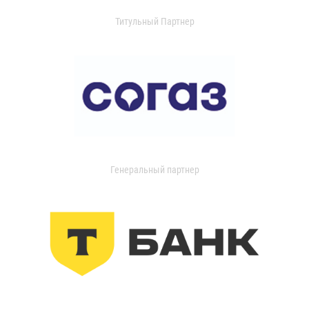
Титульный Партнер
Генеральный партнер