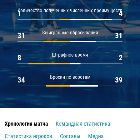
Количество полученных численных преимуществ
1
4
Выигранные вбрасывания
31
31
Штрафное время
8
2
Броски по воротам
34
39
Хронология матча
Командная статистика
Статистика игроков
Составы
Медиа