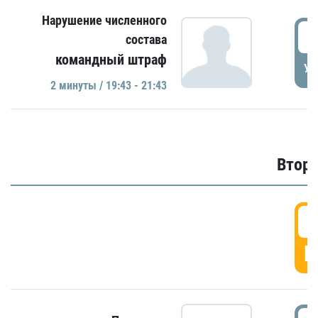
Нарушение численного
1
состава
командный штраф
УД
2 минуты / 19:43 - 21:43
Второ
2
Г