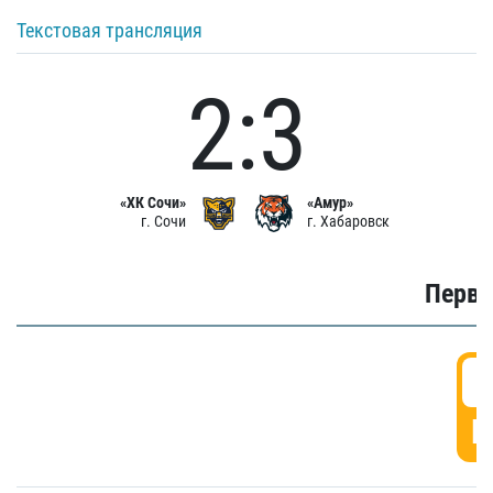
Текстовая трансляция
2:3
«ХК Сочи»
«Амур»
г. Сочи
г. Хабаровск
Первы
0
Г