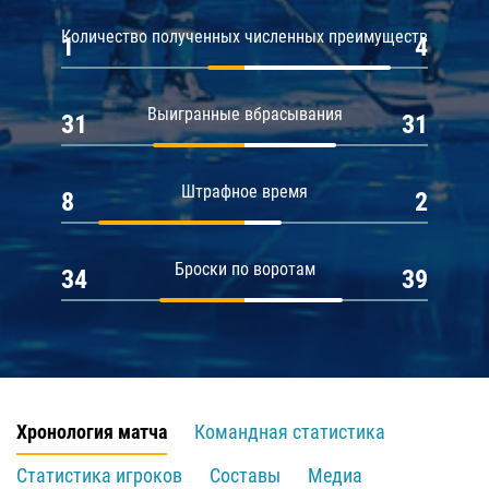
Количество полученных численных преимуществ
1
4
Выигранные вбрасывания
31
31
Штрафное время
8
2
Броски по воротам
34
39
Хронология матча
Командная статистика
Статистика игроков
Составы
Медиа