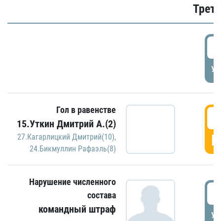
Трети
5
УД
Гол в равенстве
5
15.Уткин Дмитрий А.(2)
Г
27.Кагарлицкий Дмитрий(10)
,
24.Бикмуллин Рафаэль(8)
Нарушение численного
5
состава
командный штраф
УД