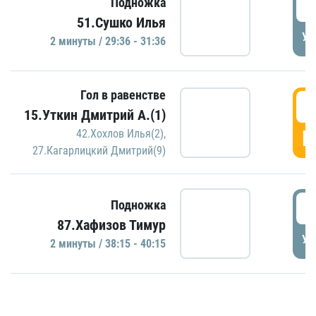
2
Подножка
51.Сушко Илья
УД
2 минуты / 29:36 - 31:36
Гол в равенстве
3
15.Уткин Дмитрий А.(1)
Г
42.Хохлов Илья(2)
,
27.Кагарлицкий Дмитрий(9)
3
Подножка
87.Хафизов Тимур
УД
2 минуты / 38:15 - 40:15