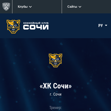
Клубы
Сайты
РУ
«ХК Сочи»
г. Сочи
Тренер: