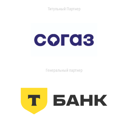
Титульный Партнер
Генеральный партнер